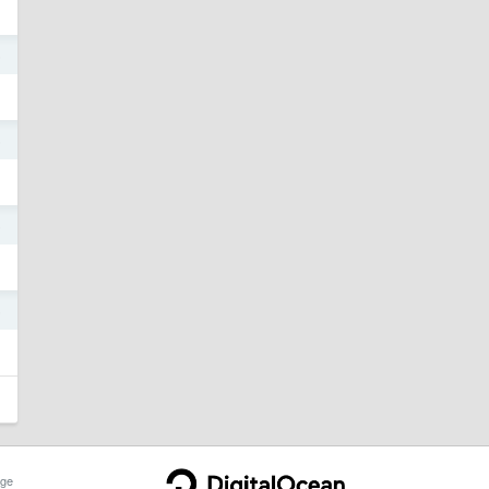
5
5
5
5
ge