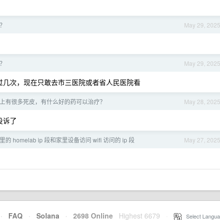
？
May 29, 202
？
May 29, 202
过几次，现在只敢去市三医院或者省人民医院看
上有很多死皮，有什么好的药可以治疗？
May 28, 202
投诉了
 homelab ip 段和家里设备访问 wifi 访问的 ip 段
May 27, 202
·
FAQ
·
Solana
·
2698 Online
Highest 6679
·
Select Langua