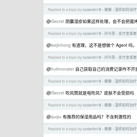
Replied to a topic by
lucienlin18
健康
湿疹如何治疗
›
›
@
iSecret
阴囊湿疹如果这样处理，会不会把蛋
Replied to a topic by
lucienlin18
问与答
支付宝或者
›
›
@
leejinhong
有道理，这不是想做个 Agent 吗
Replied to a topic by
lucienlin18
问与答
支付宝或者
›
›
@
fruitmonster
自己获取自己的消费记录咋不开
Replied to a topic by
lucienlin18
健康
湿疹如何治疗
›
›
@
iSecret
吹风筒就是电吹风？皮肤不会受损吗
Replied to a topic by
lucienlin18
健康
湿疹如何治疗
›
›
@
quqiu
有推荐的保湿用品吗？不含刺激性的
Replied to a topic by
lucienlin18
健康
湿疹如何治疗
›
›