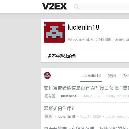
lucienlin18
V2EX member #249886, joined on
一条不会游泳的鱼
lucienlin18
提问
技
支付宝或者微信是否有 API 接口获取消费
问与答
•
lucienlin18
•
Jun 2, 2025
• Lastly replied
湿疹如何治疗？
健康
•
lucienlin18
•
May 31, 2025
• Lastly replied 
夏天开始脚上有很多死皮，有什么好的药