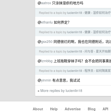
@
aatrox
只涂抹湿疹的地方吗
Replied to a topic by
lucienlin18
健康
湿疹如何治疗
›
›
@
ethanlu
如何界定？
Replied to a topic by
lucienlin18
健康
湿疹如何治疗
›
›
@
gsx250
同德很烂的啊，我也在同德附近，坑
Replied to a topic by
lucienlin18
问与答
夏天开始脚
›
›
@
lzmbbg
上班拖鞋穿袜子吗？会不会把同事熏
Replied to a topic by
lucienlin18
程序员
如何隔离家里的
›
›
@
yinmin
有点意思，我试试
More replies by lucienlin18
»
About
·
Help
·
Advertise
·
Blog
·
API