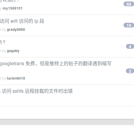
88
by
my1569101
 wifi 访问的 ip 段
19
ed by
grady8866
片?
4
ed by
gogoby
贵， googletrans 免费，但是推特上的帖子的翻译遇到缩写
2
ed by
lucienlin18
grok 访问 sshfs 远程挂载的文件时出错