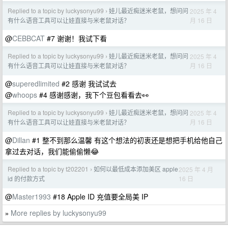
Replied to a topic by luckysonyu99
娃儿最近痴迷米老鼠，想问问
2025 年 4
›
月 16 日
有什么语音工具可以让娃直接与米老鼠对话？
@
CEBBCAT
#7 谢谢！我试下看
Replied to a topic by luckysonyu99
娃儿最近痴迷米老鼠，想问问
2025 年 4
›
月 16 日
有什么语音工具可以让娃直接与米老鼠对话？
@
superedlimited
#2 感谢 我试试去
@
whoops
#4 感谢感谢，我下个豆包看看去👀
Replied to a topic by luckysonyu99
娃儿最近痴迷米老鼠，想问问
2025 年 4
›
月 16 日
有什么语音工具可以让娃直接与米老鼠对话？
@
Dillan
#1 整不到那么温馨 有这个想法的初衷还是想把手机给他自己
拿过去对话，我们能偷偷懒😂
Replied to a topic by t202201
如何以最低成本添加美区 apple
2025 年 4 月
›
16 日
id 的付款方式
@
Master1993
#18 Apple ID 充值要全局美 IP
More replies by luckysonyu99
»