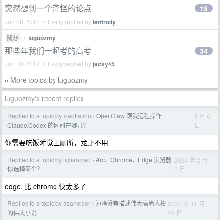
突然想到一个奇怪的论点
18
Jun 28, 2012 • Lastly replied by
lentrody
随想
•
luguozmy
那些年我们一起考的高考
34
Jun 10, 2012 • Lastly replied by
jacky45
More topics by luguozmy
»
luguozmy's recent replies
Replied to a topic by xiaotianhu
OpenClaw 跟我远程操作
3 月 6
›
日
Claude/Codex 的区别在哪儿？
你需要吃饭睡觉上厕所，龙虾不用
Replied to a topic by lvxiaomao
Arc、Chrome、Edge 浏览器
2024 年 2 月
›
2 日
你选择哪个？
edge, 比 chrome 快太多了
Replied to a topic by asanelder
为啥没有描述伟大高尚人格
2022 年 11 月
›
28 日
的伟大小说