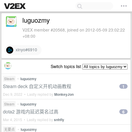
luguozmy
V2EX member #20568, joined on 2012-05-09 23:02:22
+08:00
xinyo#6910
Switch topics list
Steam
•
luguozmy
Steam deck 自定义开机动画教程
1
Dec 9, 2022 • Lastly replied by
MonkeyJon
Steam
•
luguozmy
dota2 游戏内延迟莫名过高
6
Mar 4, 2015 • Lastly replied by
snhfly
无要点
•
luguozmy