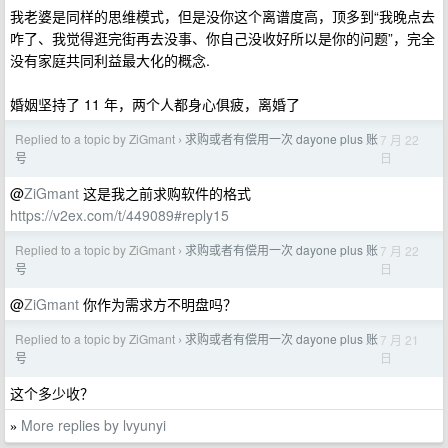
我老婆是同样的思维模式，但是没你这个离谱度高，顶多到“我晚点去
咋了、我觉得逛完街再去没事、你自己没收好所以是你的问题”，完全
没有家庭共同利益最大化的概念.
婚姻坚持了 11 年，两个人都身心俱疲，离婚了
Replied to a topic by ZiGmant
求购或者有偿用一次 dayone plus 账
7 月 22
›
日
号
@
ZiGmant
这是我之前求购软件的格式
https://v2ex.com/t/449089#reply15
Replied to a topic by ZiGmant
求购或者有偿用一次 dayone plus 账
7 月 22
›
日
号
@
ZiGmant
你作为需求方不明盘吗？
Replied to a topic by ZiGmant
求购或者有偿用一次 dayone plus 账
7 月 21
›
日
号
这个多少收？
More replies by lvyunyi
»