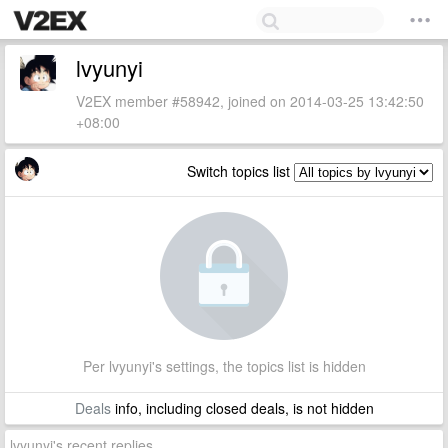
lvyunyi
V2EX member #58942, joined on 2014-03-25 13:42:50
+08:00
Switch topics list
Per lvyunyi's settings, the topics list is hidden
Deals
info, including closed deals, is not hidden
lvyunyi's recent replies