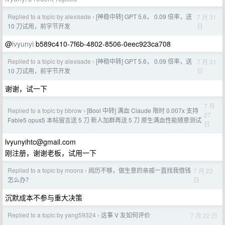
Replied to a topic by alexissde
[神稳中转] GPT 5.6， 0.09 倍率，送
7 月 31
›
日
10 刀试用，前字节开发
@
lvyunyi
b589c410-7f6b-4802-8506-0eec923ca708
Replied to a topic by alexissde
[神稳中转] GPT 5.6， 0.09 倍率，送
7 月 31
›
日
10 刀试用，前字节开发
谢谢，试一下
7 月
Replied to a topic by bbrow
[Bool 中转] 满血 Claude 限时 0.007x 支持
›
27
Fable5 opus5 本帖留言送 5 刀 新人加群再送 5 刀 原生满血性能随意测试
日
lvyunyihtc@gmail.com
刚注册，谢谢老板，试用一下
Replied to a topic by moons
阅历不够，做生意的亲戚一直找我借钱
7 月 22
›
日
怎么办？
沉默成本不参与重大决策
Replied to a topic by yang59324
这事 V 友如何评价
7 月 22 日
›