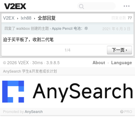
V2EX
lxh88
全部回复
回复总数
77
›
›
回复了 walkbox 创建的主题
Apple Pencil 电池：卒
2021 年 6 月 3 日
›
迫于买平板了，收割二代笔
1/4
© 2026 V2EX · 30ms · 3.9.8.5
About
·
Language
AnySearch 学生&开发者成长计划
Promoted by
AnySearch
PRO