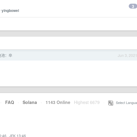
3
y
yingbowei
l 电池：卒
Jun 3, 202
·
FAQ
·
Solana
·
1143 Online
Highest 6679
·
Select Langua
0:46
·
JFK 13:46