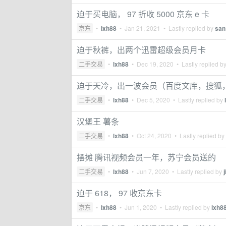
迫于买电脑， 97 折收 5000 京东 e 卡
京东
•
lxh88
•
Jan 21, 2021
• Lastly replied by
san
迫于秋裤，出两个迅雷超级会员月卡
二手交易
•
lxh88
•
Dec 19, 2020
• Lastly replied b
迫于天冷，出一波会员（百度文库，搜狐
二手交易
•
lxh88
•
Dec 5, 2020
• Lastly replied by
汉堡王 薯条
二手交易
•
lxh88
•
Oct 24, 2020
• Lastly replied by
摆摊 腾讯视频会员一年，苏宁会员送的
二手交易
•
lxh88
•
Jun 7, 2020
• Lastly replied by
迫于 618， 97 收京东卡
京东
•
lxh88
•
Jun 1, 2020
• Lastly replied by
lxh8