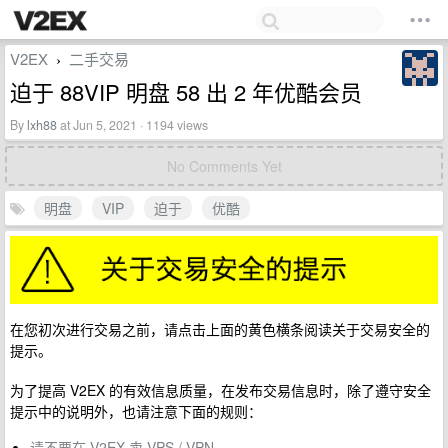
V2EX
二手交易
›
迫于 88VIP 明盘 58 出 2 年优酷会员
By
lxh88
at Jun 5, 2021 · 1194 views
No Comments Yet
明盘
VIP
迫于
优酷
在您初次进行交易之前，请点击上面的黄色横条阅读关于交易安全的
提示。
为了提高 V2EX 的有效信息质量，在发布交易信息时，除了遵守安全
提示中的说明外，也请注意下面的规则：
请不要在 V2EX 卖 VPS / VPN