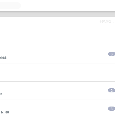
主题总数
1
6
lxh88
2
ta
3
y
lxh88