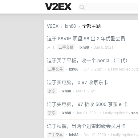
V2EX
lxh88
全部主题
›
›
迫于 88VIP 明盘 58 出 2 年优酷会员
1
二手交易
•
lxh88
•
Jun 5, 2021
迫于买了平板，收一个 pencil（二代）
二手交易
•
lxh88
•
Jun 5, 2021
• Lastly replied by
迫于买电脑， 0.97 收京东卡
京东
•
lxh88
•
Mar 1, 2021
迫于买电脑， 97 折收 5000 京东 e 卡
京东
•
lxh88
•
Jan 21, 2021
• Lastly replied by
san
迫于秋裤，出两个迅雷超级会员月卡
二手交易
•
lxh88
•
Dec 19, 2020
• Lastly replied b