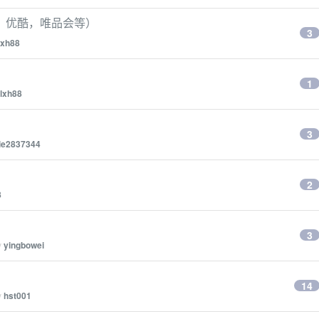
，优酷，唯品会等）
3
lxh88
1
lxh88
3
jie2837344
2
8
3
y
yingbowei
14
y
hst001