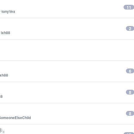
11
y
tonyVex
2
y
lxh88
6
lxh88
8
88
8
SomeoneElseChild
卡。