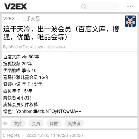
V2EX
二手交易
›
迫于天冷，出一波会员（百度文库，搜
狐，优酷，唯品会等）
By
lxh88
at Dec 4, 2020 · 1239 views
百度文库 vip 50/年
搜狐视频 20/年
优酷酷喵 季卡 10
喜马拉雅儿童会员 15/年
奇迹小说 年卡 15/年
西贝年卡 15/年
爽快者可小刀！
卖掉会员买件秋裤
绿色：Y2hhbmdlMzI5NTQyNTQwMA==
文库
会员
优酷
爽快者
3 replies
•
2020-12-05 11:46:23 +08:00