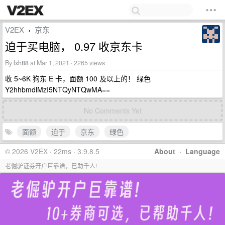
V2EX
京东
›
迫于买电脑， 0.97 收京东卡
By
lxh88
at Mar 1, 2021 · 2265 views
收 5~6K 狗东 E 卡，面额 100 及以上的！ 绿色
Y2hhbmdlMzI5NTQyNTQwMA==
No Comments Yet
面额
迫于
京东
绿色
© 2026 V2EX · 22ms · 3.9.8.5
About
·
Language
老倔驴证券开户巨靠谱，已助千人!