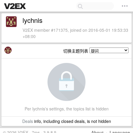
lychnis
V2EX member #171375, joined on 2016-05-01 19:53:33
+08:00
切换主题列表
Per lychnis's settings, the topics list is hidden
Deals
info, including closed deals, is not hidden
© 2026 V2EX · 7ms · 3.9.8.5
About
·
Language