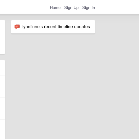
Home
Sign Up
Sign In
lynnlinne's recent timeline updates