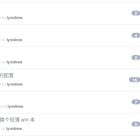
2
d by
lynnlinne
4
d by
lynnlinne
2
d by
lynnlinne
0 的配置
16
d by
lynnlinne
7
ed by
lynnlinne
换个轻薄 win 本
5
d by
lynnlinne