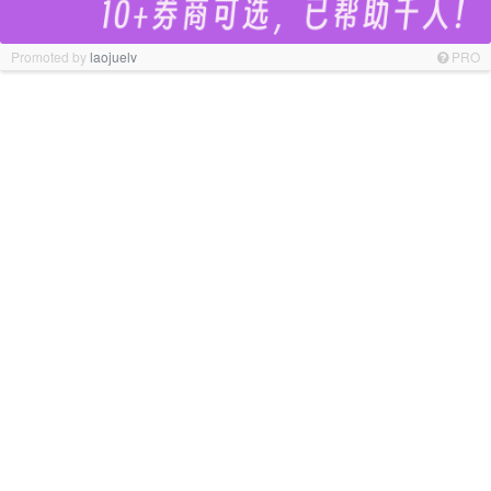
Promoted by
laojuelv
PRO