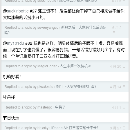
Replied to a topic by suckinbottle
纯吐槽公司技术团队现状
6 月 5 日
›
@
suckinbottle
#27 涨工资不？ 后端都让你干掉了自己接来做不给你
大幅涨薪的话挺小丑的。
Replied to a topic by sevenyangcc
新冠之后，大家有什么后遗症
6 月 2
›
日
吗？
@
my101du
#82 我也是这样，明显疫情后脑子跟不上嘴，容易嘴瓢。
而且现在打字也变慢了，很容易打错，一句话错打错好几个字，有时
候一个单词重复打了三四次才打正确拼音。
Replied to a topic by MagicCoder
人生中第一次装机🎉
4 月 20 日
›
机箱好看！
Replied to a topic by pkuxkxqiu
想问下大家早餐都吃什么？
4 月 14 日
›
牡丹楼
Replied to a topic by mastergo
中奖了
4 月 1 日
›
节日快乐
Replied to a topic by hhxsky
iPhone Air 打王者荣耀卡不卡？
3 月 27 日
›