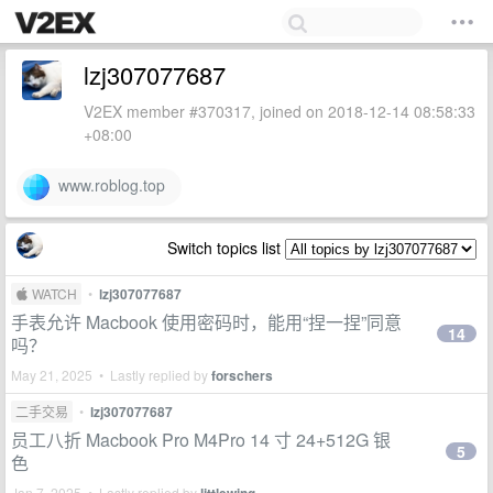
lzj307077687
V2EX member #370317, joined on 2018-12-14 08:58:33
+08:00
www.roblog.top
Switch topics list
 WATCH
•
lzj307077687
手表允许 Macbook 使用密码时，能用“捏一捏”同意
14
吗？
May 21, 2025 • Lastly replied by
forschers
二手交易
•
lzj307077687
员工八折 Macbook Pro M4Pro 14 寸 24+512G 银
5
色
Jan 7, 2025 • Lastly replied by