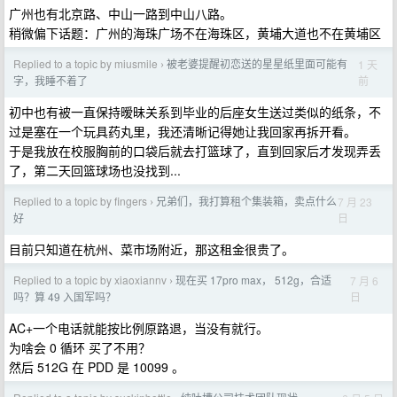
广州也有北京路、中山一路到中山八路。
稍微偏下话题：广州的海珠广场不在海珠区，黄埔大道也不在黄埔区
Replied to a topic by miusmile
被老婆提醒初恋送的星星纸里面可能有
1 天
›
前
字，我睡不着了
初中也有被一直保持暧昧关系到毕业的后座女生送过类似的纸条，不
过是塞在一个玩具药丸里，我还清晰记得她让我回家再拆开看。
于是我放在校服胸前的口袋后就去打篮球了，直到回家后才发现弄丢
了，第二天回篮球场也没找到...
Replied to a topic by fingers
兄弟们，我打算租个集装箱，卖点什么
7 月 23
›
日
好
目前只知道在杭州、菜市场附近，那这租金很贵了。
Replied to a topic by xiaoxiannv
现在买 17pro max， 512g，合适
7 月 6
›
日
吗？算 49 入国军吗？
AC+一个电话就能按比例原路退，当没有就行。
为啥会 0 循环 买了不用？
然后 512G 在 PDD 是 10099 。