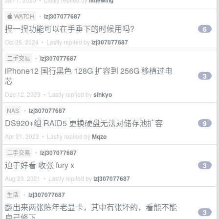
littlewing
 WATCH
•
lzj307077687
捏一捏功能可以在手垂下的时候用吗?
6
Oct 26, 2024 • Lastly replied by
lzj307077687
二手交易
•
lzj307077687
iPhone12 国行黑色 128G 扩容到 256G 移植过电
3
芯
Dec 12, 2023 • Lastly replied by
sinkyo
NAS
•
lzj307077687
DS920+组 RAID5 更换硬盘无法对储存池扩容
9
Apr 21, 2023 • Lastly replied by
Mqzo
二手交易
•
lzj307077687
迫于好看 收张 fury x
3
Aug 23, 2021 • Lastly replied by
lzj307077687
生活
•
lzj307077687
翻出来两张陈年老显卡，其中有张坏的，看能不能
3
自己修下...