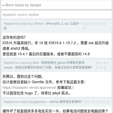
More topics by lzpaiyd
»
lzpaiyd's recent replies
Replied to a topic by LIPiston
iPhoneXS 上 ios 几会好一
2022 年 12 月 18
›
日
些
这你有的选吗？
iOS16 升最高就行，非 16 就 iOS15.6.1-15.7.2 ，需要 ota 延迟升级
或者 shsh2 降级。
更低就是 15.4.1 最后的巨魔版本，或者不要面容的 14.8
Replied to a topic by t298
我想把我在 github 的博客托管到
2022 年 8
›
月 25 日
vercel，但是在部署的时候出了问题，有搞过这的大佬帮我看看嘛？
折腾过，遇到过这个问题。
估计是根目录缺少 Gemfile 文件，参考下我这篇文章：
https://hizaopen.vercel.app/vercel
部署踩坑 /
不过我现在改 hugo 了，效率比 jekyll 高点。
Replied to a topic by gdgoldlion
AirPos 维修现在靠谱吗？
2022 年 8 月 24 日
›
硬件坏了就直接拼多多淘宝买另一半，如果电池问题就去电脑店换个