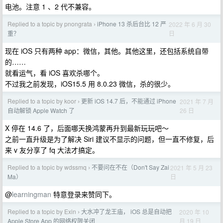
电池。注意 1 、2 代不兼容。
Replied to a topic by pnongrata
iPhone 13 杀后台比 12 严
2022 年 6 月 30
›
日
重？
现在 iOS 只有两种 app：微信，其他。其他这里，还包括系统自带
的……
就看运气，看 iOS 喜欢杀哪个。
不过我之前发现，iOS15.5 用 8.0.23 微信，杀的很少。
Replied to a topic by koor
更新 iOS 14.7 后，不能通过 iPhone
2021 年 7 月
›
26 日
自动解锁 Apple Watch 了
X 停在 14.6 了，后面哪天换鸿蒙再升到最新玩玩吧～
之前一直升级是为了解决 Siri 建议不显示的问题，但一直不修复，后
来 v 友分享了 fq 大法才搞定。
Replied to a topic by wdssmq
不要问在不在（Don't Say Zai
2021 年 5 月 23
›
日
Ma）
@
learningman
特意登录来赞同下。
Replied to a topic by Exin
大水冲了龙王庙， iOS 总是自动把
2020 年 10
›
月 19 日
Apple Store App 的网络权限关闭