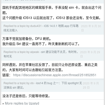
国杭手机配其他地区的蜂窝版手表，手表没配 sim 卡，就会出这个问
题。
这个问题升级 iOS13 以后就出现了，iOS12 那会还没有，至今无解。
Replied to a topic by dudu431
iOS 14.0.1 地图.app 行车路
2020 年 9 月 30
›
日
线无法载入
万事不觉就加密备份，DFU 刷机。
我升级后 Siri 建议一直用不了，昨天重新刷机可以了。
Replied to a topic by alpeak
siri 建议功能不太灵，有时有，
2020 年 9 月 29
›
日
有时无
同样遇到，并在苹果社区反馈了，目前只让你还原设置、重启之类
的，大家有时间可以去跟帖引起官方注意。
链接：
https://discussionschinese.apple.com/thread/251852851
Replied to a topic by xtx
ios14 的 bug 之一：下拉 spotlight 无
2020 年 9 月
›
25 日
法弹出 siri 建议。
没法子还是依旧，只能等待修复。
More replies by lzpaiyd
»