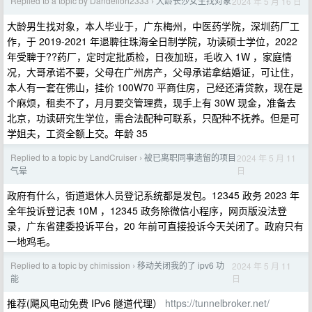
Replied to a topic by Dandelion2333
大龄长沙女生找对象
2024 年 5 月 16 日
›
大龄男生找对象，本人毕业于，广东梅州，中医药学院，深圳药厂工
作，于 2019-2021 年退聛往珠海全日制学院，功读硕士学位，2022
年受聛于??药厂，定时定批质检，日夜加班，毛收入 1W ，家庭情
况，大哥承诺不要，父母在广州房产，父母承诺拿结婚证，可让住，
本人有一套在佛山，挂价 100W70 平商住房，己经还清贷款，现在是
个麻烦，租卖不了，月月要交管理费，现手上有 30W 现金，准备去
北京，功读研究生学位，需合法配种可联系，只配种不抚养。但是可
学姐夫，工资全额上交。年龄 35
Replied to a topic by LandCruiser
被已离职同事遗留的项目
2024 年 5 月 11
›
日
气晕
政府有什么，街道退休人员登记系统都是发包。12345 政务 2023 年
全年投诉登记表 10M ，12345 政务除微信小程序，网页版没法登
录，广东省建委投诉平台，20 年前可直接投诉今天关闭了。政府只有
一地鸡毛。
Replied to a topic by chimission
移动关闭我的了 ipv6 功
2024 年 5 月 11
›
日
能
推荐(飓风电动免费 IPv6 隧道代理）
https://tunnelbroker.net/