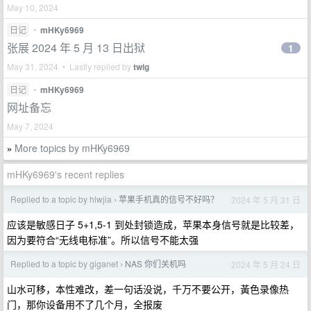
May 10, 2024
日记
•
mHKy6969
张展 2024 年 5 月 13 日出狱
1
May 31, 2024 • Lastly replied by
twig
日记
•
mHKy6969
网址备忘
May 7, 2024
More topics by mHKy6969
»
mHKy6969's recent replies
Replied to a topic by hlwjia
苹果手机真的信号不好吗？
2024 年 5 月 31 日
›
应该是敏感日子 5+1,5-1 到处封锁造成，苹果本身信号就是比较差，
因为要符合“无线电标准”。所以信号不能太强
Replied to a topic by giganet
NAS 你们关机吗
2024 年 5 月 24 日
›
山水可移，本性难改，差一句话没说，千万不要公开，黃色录像热
门，那你设备用不了几个月，全报废