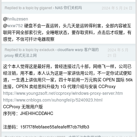
Replied to a topic by giganet
NAS 你们关机吗
2024 年 5 月 24 日
›
@
hnliuzesen
@
wxw752
硬盘不会一直运转，头几天是运转得利害，全部内容被互
联网干网全部索引完，全睡眠状态，要存取资料，点击后才叹醒，有
感觉，不信可扦计电器观察
Replied to a topic by exiaduck
cloudflare warp 客户端的
2024 年 5 月
›
21 日
proxy 模式无法上网
这个本人觉得这是最好用，曾经连接过几十部，网络飞一样，公司已
经注销，用不着，本人认为这是一家讲信用公司，不一定你试试便知
道，一生遇上讲信用只一家，四十年前用一万元购买 OPEN 国际 56k
连接，OPEN 卖给思科升级为 1G 代理介绍与安装 CCProxy
https://www.youngzsoft.net/ccproxy/windows-proxy-server.htm
https://www.cnblogs.com/xuhongfei/p/5240923.html
CCProxy 无限用户版
序列号：JHEHIHCDDAHC
注册码：15f7f78febfaee55afeafefff7cb7fdfb3