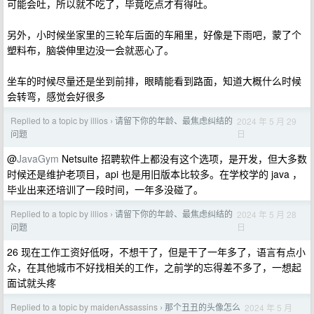
可能会吐，所以就不吃了，毕竟吃点才有得吐。
另外，小时候坐家里的三轮车后面的车厢里，好像是下雨吧，蒙了个
塑料布，脑袋伸里边没一会就恶心了。
坐车的时候尽量还是坐到前排，眼睛能看到路面，知道大概什么时候
会转弯，感觉会好很多
Replied to a topic by illios
请留下你的年龄、最焦虑纠结的
2024 年 5 月 29
›
日
问题
@
JavaGym
Netsuite 招聘软件上都没有这个选项，是开发，但大多数
时候还是维护老项目，api 也是用旧版本比较多。在学校学的 java ，
毕业出来还培训了一段时间，一年多没碰了。
Replied to a topic by illios
请留下你的年龄、最焦虑纠结的
2024 年 5 月 28
›
日
问题
26 现在工作工资好低呀，不想干了，但是干了一年多了，语言有点小
众，在其他城市不好找相关的工作，之前学的忘得差不多了，一想起
面试就头疼
Replied to a topic by maidenAssassins
那个丑丑的头像怎么
2024 年 5 月
›