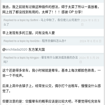
我去，我之前就有过做这种插件的想法，碍于太菜了所以一直放着，
网上找了都没找到有用的，太棒了！！！感谢 OP 分享！
Replied to a topic by Softml
马上中秋了，各位佬儿公司发什
2024 年 9 月 3
›
日
么了
早上发现有多的工服，问有没有人要
Replied to a topic by tool2dx
程序员偏科怎么办?
2024 年 6 月 6 日
›
@
enchilada2020
东方某大国
Replied to a topic by kingpo
晕车有什么解决或改善的办法
2024 年 5 月 29
›
日
吗？
这个还是得多坐车，我小时候就是晕车，基本上每次都脸色铁青，一
坐一个不吱声。
后来上高中去镇子上，经常坐公交，偶尔打个出租车，慢慢没什么感
觉了。
但要注意的是：空腹晕车的概率应该是比较大吧，不要觉得吃完坐车