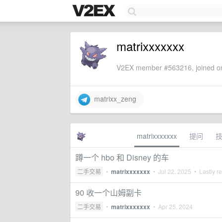
matrixxxxxxx
V2EX member #563216, joined on
matrixx_zeng
matrixxxxxxx
提问
蹲一个 hbo 和 Disney 的车
二手交易
•
matrixxxxxxx
•
Jul 22, 2025
• Lastly r
90 收一个山姆副卡
二手交易
•
matrixxxxxxx
•
Apr 25, 2024