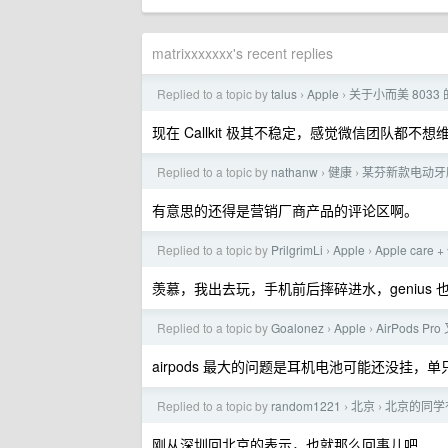
matrixxxxxxx's recent replies
Replied to a topic by
talus
Apple
关于小而美 8033
›
›
现在 Callkit 极其不稳定，感觉微信团队都不
Replied to a topic by
nathanw
健康
某芬新款电动牙
›
›
有意思的还得是营销厂商产品的评论区啊。
Replied to a topic by
PrilgrimLi
Apple
Apple care
›
›
羡慕，我出去玩，手机前后摔碎进水，genius
Replied to a topic by
Goalonez
Apple
AirPods Pr
›
›
airpods 最大的问题是耳机电池可能还没挂
Replied to a topic by
random1221
北京
北京的同学
›
›
刚从深圳回北京的表示，也就那么回事儿吧