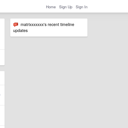
Home
Sign Up
Sign In
matrixxxxxxx's recent timeline
updates