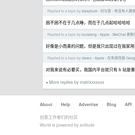
Replied to a topic by
daisyliudi
问与答
有没有人跟
›
›
困不困不在于几点睡，而在于几点起哈哈哈哈
Replied to a topic by
louistang
Apple
WeChat 更新
›
›
好像是小而美的问题，但是我只出现过在我家用软路由的 Wi
Replied to a topic by
clearc
Apple
在有高性能 Googl
›
›
对我来说有必要买，我国内平台就只有 b 站是重度
More replies by matrixxxxxxx
»
About
·
Help
·
Advertise
·
Blog
·
API
创意工作者们的社区
World is powered by solitude