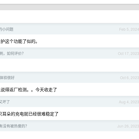
 的小问题
Feb 5, 202
想维护这个功能了似的。
刷，如何评价？
Oct 17, 202
 + 体验很好
Oct 6, 202
 也说得返厂检测。。今天收走了
o 又坏了
Aug 4, 202
，单只耳朵的充电就已经很难稳定了
有没有被热傻的？
Jun 26, 202