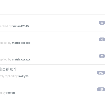
4
replied by
yutian12345
4
eplied by
matrixxxxxxx
2
eplied by
matrixxxxxxx
三地流量的那个
26
tly replied by
swkyxs
15
ed by
rickyu