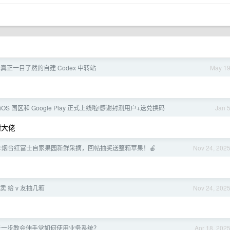
个真正一目了然的自建 Codex 中转站
May 1
 iOS 国区和 Google Play 正式上线啦!感谢封测用户+送兑换码
Jan 
感谢大佬
025 年烟台红富士自家果园新鲜采摘，回帖抽奖送整箱苹果！🍎
Nov 24, 202
开卖 给 v 友抽几箱
Nov 24, 202
一步一步教会伸手党如何使用业务系统？
Apr 18, 202