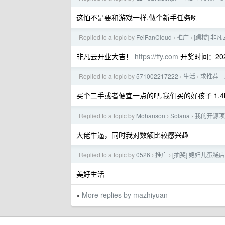
这怕不是要和游戏一样,做个新手任务咧
Replied to a topic by
FeiFanCloud
推广
[踢楼] 非
›
›
非凡云开业大吉！
https://ffy.com
开奖时间：2025/
Replied to a topic by
571002217222
生活
求推荐一款
›
›
买个二手或者便宜一点的吧,我们买的好孩子 1.
Replied to a topic by
Mohanson
Solana
我的开源项目
›
›
大佬牛逼，同时我对数额比较感兴趣
Replied to a topic by
0526
推广
[抽奖] 媳妇儿蛋
›
›
美好生活
More replies by mazhiyuan
»