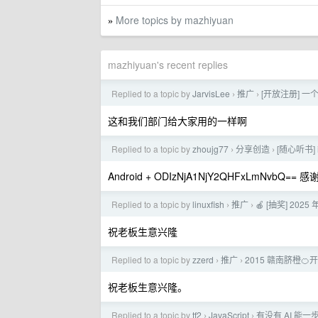
More topics by mazhiyuan
»
mazhiyuan's recent replies
Replied to a topic by
JarvisLee
推广
[开放注册] 一
›
›
这和我们部门给大家用的一样啊
Replied to a topic by
zhoujg77
分享创造
[随心听书]
›
›
Android + ODIzNjA1NjY2QHFxLmNvbQ== 
Replied to a topic by
linuxfish
推广
🍎 [抽奖] 2
›
›
祝老板生意兴隆
Replied to a topic by
zzerd
推广
2015 赣南脐橙🍊
›
›
祝老板生意兴隆。
Replied to a topic by
tf2
JavaScript
有没有 AI 能
›
›