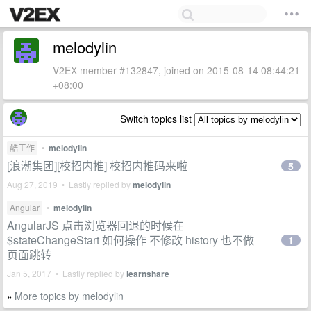
melodylin
V2EX member #132847, joined on 2015-08-14 08:44:21
+08:00
Switch topics list
酷工作
•
melodylin
[浪潮集团][校招内推] 校招内推码来啦
5
Aug 27, 2019 • Lastly replied by
melodylin
Angular
•
melodylin
AngularJS 点击浏览器回退的时候在
$stateChangeStart 如何操作 不修改 history 也不做
1
页面跳转
Jan 5, 2017 • Lastly replied by
learnshare
More topics by melodylin
»