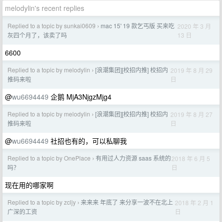
melodylin's recent replies
Replied to a topic by sunkai0609
mac 15' 19 款乞丐版 买来吃
2020 年 3 月
›
13 日
灰四个月了，该卖了吗
6600
Replied to a topic by melodylin
[浪潮集团][校招内推] 校招内
2019 年 8 月 29
›
日
推码来啦
@
wu6694449
企鹅 MjA3NjgzMjg4
Replied to a topic by melodylin
[浪潮集团][校招内推] 校招内
2019 年 8 月 27
›
日
推码来啦
@
wu6694449
社招也有的，可以私聊我
Replied to a topic by OnePlace
有用过人力资源 saas 系统的
2018 年 6 月 5
›
日
吗？
现在用的哪家啊
Replied to a topic by zcljy
来来来 年底了 来分享一波不在北上
2018 年 2 月 1
›
日
广深的工资