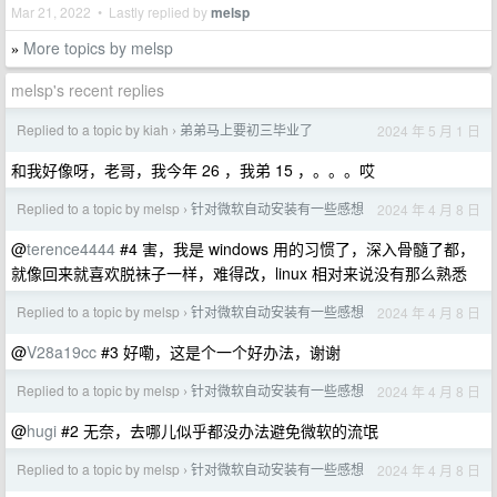
Mar 21, 2022 • Lastly replied by
melsp
More topics by melsp
»
melsp's recent replies
Replied to a topic by kiah
弟弟马上要初三毕业了
2024 年 5 月 1 日
›
和我好像呀，老哥，我今年 26 ，我弟 15 ，。。。哎
Replied to a topic by melsp
针对微软自动安装有一些感想
2024 年 4 月 8 日
›
@
terence4444
#4 害，我是 windows 用的习惯了，深入骨髓了都，
就像回来就喜欢脱袜子一样，难得改，linux 相对来说没有那么熟悉
Replied to a topic by melsp
针对微软自动安装有一些感想
2024 年 4 月 8 日
›
@
V28a19cc
#3 好嘞，这是个一个好办法，谢谢
Replied to a topic by melsp
针对微软自动安装有一些感想
2024 年 4 月 8 日
›
@
hugi
#2 无奈，去哪儿似乎都没办法避免微软的流氓
Replied to a topic by melsp
针对微软自动安装有一些感想
2024 年 4 月 8 日
›