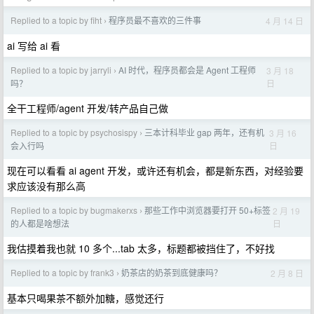
Replied to a topic by fiht
程序员最不喜欢的三件事
4 月 14 日
›
ai 写给 ai 看
Replied to a topic by jarryli
AI 时代，程序员都会是 Agent 工程师
3 月 18
›
日
吗？
全干工程师/agent 开发/转产品自己做
Replied to a topic by psychosispy
三本计科毕业 gap 两年，还有机
3 月 16
›
日
会入行吗
现在可以看看 ai agent 开发，或许还有机会，都是新东西，对经验要
求应该没有那么高
Replied to a topic by bugmakerxs
那些工作中浏览器要打开 50+标签
2 月 19
›
日
的人都是啥想法
我估摸着我也就 10 多个...tab 太多，标题都被挡住了，不好找
Replied to a topic by frank3
奶茶店的奶茶到底健康吗？
2 月 8 日
›
基本只喝果茶不额外加糖，感觉还行