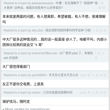
Replied to a topic by aaaaaaaaaasss
吐槽｜实在理解不了 “接裁神”“喜
1 月
›
30 日
大普奔” 这种话，被裁员到底有什么好恭喜的？
本来就是两面的问题，有人想离职，希望被裁，有人不想，很难理解
吗
Replied to a topic by sikuu2al
很反感职场把同事叫同学这种“习俗”
1 月 20 日
›
中大厂挺多这种情况的....我的话一般直接 @人了，啥都不叫，内部小
团体比较熟的就会交 "x 哥"
Replied to a topic by IndexOutOfBounds
大厂卷到 ptsd 了，有哪些
1 月 11
›
日
wlb 的选择
大厂感觉得看部门
Replied to a topic by yxc246800
冬天办公室太冷怎么办
2025 年 11 月 19 日
›
反正不是你交电费，上道具
Replied to a topic by irisdev
几月份是最佳跑路时间
2025 年 11 月 19 日
›
骑驴找马，随时走
More replies by mengshouer
»