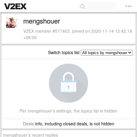
mengshouer
V2EX member #517403, joined on 2020-11-14 12:42:18
+08:00
Switch topics list
Per mengshouer's settings, the topics list is hidden
Deals
info, including closed deals, is not hidden
mengshouer's recent replies