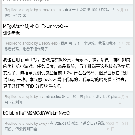
Replied to a topic by sumozuishuai
再发一个免费送 100 刀的站点！
5 月 11
›
日
也给我恰恰米
MTg0MzY4MjM1QHFxLmNvbQ==
谢谢老板
Replied to a topic by DeepSIeep
我用 AI 写了一个游戏，我发现我不
4 月 20
›
日
想看代码，也看不懂代码了
我也在用 godot 写，游戏是模拟经营，玩家不手操，给员工排班排岗
的伪挂机小游戏。任务调度，商品系统，员工排岗等这些核心系统都
实现了，包括单元测试这些目前 1.2w 行左右代码，但是白模自己测
试 bug 一堆。本来想 review 看下代码的，我草写的啥啊看不进去，
算了好好写 PRD 分模块重构吧。
Replied to a topic by izv
新 codex 站点上线，纯 plus 号池，比买 plus
4 月 9
›
日
月卡还划算
bGluLm1laTM2MGdtYWlsLmNvbQ==
Replied to a topic by zxwy
在 V2EX 已经找到了适合自己的洗
2023 年 10 月
›
31 日
面奶，但没找到面霜