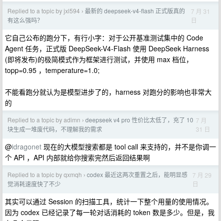
Replied to a topic by jxl594
最新的 deepseek-v4-flash 正式版真的
7 月 31
›
日
有这么强吗？
它自己公布的跑分下，有行小字：对于公开基准测试集中的 Code
Agent 任务，正式版 DeepSeek-V4-Flash 使用 DeepSeek Harness
(即将发布)的极简模式作为框架进行测试，并使用 max 档位，
topp=0.95 ，temperature=1.0;
不能看跑分就认为是模型进步了的，harness 对跑分的影响也非常大
的
Replied to a topic by adimn
deepseek v4 pro 性价比太低了，充了 10
7 月
›
31 日
块生成一堆废代码，不理解我的需求
@
idragonet
现在的大模型搜索都是 tool call 来支持的，并不是你调一
个 API ，API 内部就给你搜索完然后返回结果啊
Replied to a topic by qxmqh
codex 最近这两次重置之后，能明显感
7 月 29
›
日
觉消耗速度快了不少
其实可以通过 Session 的扫描工具，统计一下整个用量的使用情况。
因为 codex 已经记录了每一轮对话消耗的 token 数是多少。但是，我