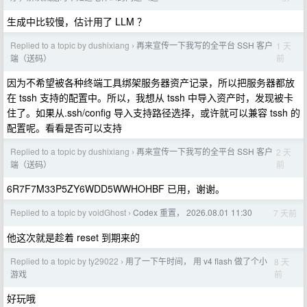
生成中比较慢，估计用了 LLM ？
Replied to a topic by dushixiang
再来宣传一下我写的全平台 SSH 客户
1 天
›
前
端（送码）
因为不希望被各种终端工具绑架服务器资产记录，所以把服务器都放
在 tssh 支持的配置中。所以，我想从 tssh 中导入资产时，发现被卡
住了。如果从.ssh/config 导入支持路径选择，或许就可以兼容 tssh 的
配置呢。看看是否可以支持
Replied to a topic by dushixiang
再来宣传一下我写的全平台 SSH 客户
2 天
›
前
端（送码）
6R7F7M33P5ZY6WDD5WWHOHBF 已用，谢谢。
Replied to a topic by voidGhost
Codex 重置， 2026.08.01 11:30
7 天前
›
他这次就是趁着 reset 到期来的
Replied to a topic by ty29022
用了一下午时间， 用 v4 flash 做了个小
8 天
›
前
游戏
好玩哦