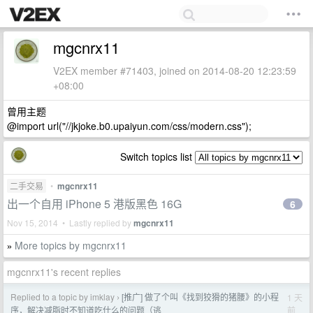
mgcnrx11
V2EX member #71403, joined on 2014-08-20 12:23:59
+08:00
曾用主题
@import url("//jkjoke.b0.upaiyun.com/css/modern.css");
Switch topics list
二手交易
•
mgcnrx11
出一个自用 iPhone 5 港版黑色 16G
6
Nov 15, 2014 • Lastly replied by
mgcnrx11
More topics by mgcnrx11
»
mgcnrx11's recent replies
Replied to a topic by imklay
[推广] 做了个叫《找到狡猾的猪腰》的小程
1 天
›
前
序，解决减脂时不知道吃什么的问题（逃