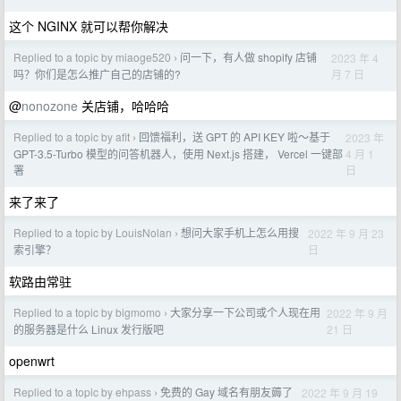
这个 NGINX 就可以帮你解决
Replied to a topic by miaoge520
问一下，有人做 shopify 店铺
2023 年 4
›
月 7 日
吗？你们是怎么推广自己的店铺的?
@
nonozone
关店铺，哈哈哈
Replied to a topic by afit
回馈福利，送 GPT 的 API KEY 啦～基于
2023 年
›
4 月 1
GPT-3.5-Turbo 模型的问答机器人，使用 Next.js 搭建， Vercel 一键部
日
署
来了来了
Replied to a topic by LouisNolan
想问大家手机上怎么用搜
2022 年 9 月 23
›
日
索引擎？
软路由常驻
Replied to a topic by bigmomo
大家分享一下公司或个人现在用
2022 年 9 月
›
21 日
的服务器是什么 Linux 发行版吧
openwrt
Replied to a topic by ehpass
免费的 Gay 域名有朋友薅了
2022 年 9 月 19
›