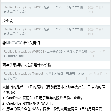
Replied to a topic by midGQ
是否有一个 C 口转两个 2C 输出
2024 年 8 月
›
22 日
两块屏的扩展坞？
挖个坟
Replied to a topic by midGQ
是否有一个 C 口转两个 2C 输出
2024 年 6 月
›
19 日
两块屏的扩展坞？
@
KINGWAY
求个关键词
Replied to a topic by WHP004
上海联通 39 元特惠大流量套餐
2024 年 4 月
›
9 日
4 月限时办理中
两年优惠期结束之后是什么价格
Replied to a topic by Trumeet
大量照片备份，有没有什么便
2024 年 3 月 27
›
日
宜的方案？
大量指的是超过 1T 的照片（目前我基本上每年会产生 1T 以内的照
片/视频）
1. OneDrive 家庭车 1T 用于当年的照片备份、查看。
2. OneDrive 双向同步到 NAS 上。
3. 历年的照片全在 NAS ，同步一份到大容量网盘（目前用阿里云