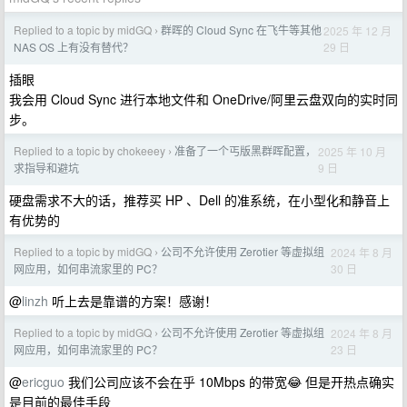
Replied to a topic by midGQ
群晖的 Cloud Sync 在飞牛等其他
2025 年 12 月
›
29 日
NAS OS 上有没有替代？
插眼
我会用 Cloud Sync 进行本地文件和 OneDrive/阿里云盘双向的实时同
步。
Replied to a topic by chokeeey
准备了一个丐版黑群晖配置，
2025 年 10 月
›
9 日
求指导和避坑
硬盘需求不大的话，推荐买 HP 、Dell 的准系统，在小型化和静音上
有优势的
Replied to a topic by midGQ
公司不允许使用 Zerotier 等虚拟组
2024 年 8 月
›
30 日
网应用，如何串流家里的 PC？
@
linzh
听上去是靠谱的方案！感谢！
Replied to a topic by midGQ
公司不允许使用 Zerotier 等虚拟组
2024 年 8 月
›
23 日
网应用，如何串流家里的 PC？
@
ericguo
我们公司应该不会在乎 10Mbps 的带宽😂 但是开热点确实
是目前的最佳手段