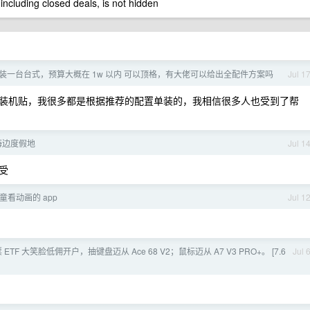
 including closed deals, is not hidden
装一台台式，预算大概在 1w 以内 可以顶格，有大佬可以给出全配件方案吗
Jul 1
装机贴，我很多都是根据推荐的配置单装的，我相信很多人也受到了帮
海边度假地
Jul 1
受
看动画的 app
Jul 1
股票 ETF 大笑脸低佣开户，抽键盘迈从 Ace 68 V2；鼠标迈从 A7 V3 PRO+。 [7.6
Jul 