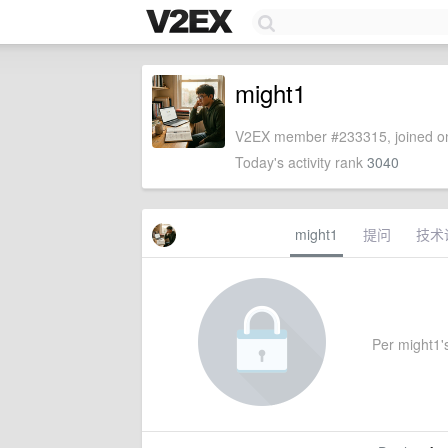
might1
V2EX member #233315, joined on
Today's activity rank
3040
might1
提问
技术
Per might1's 