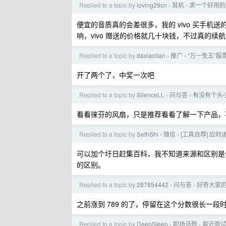
Replied to a topic by
loving29cn
耳机
求一个好用的
›
›
便宜的音质真的会差很多，我的 vivo 买手机送
响，vivo 赠送的价格就几十块钱，不过真的续
Replied to a topic by
daxiaolian
推广
“万一免五”股票
›
›
开了两个了，中奖一次吧
Replied to a topic by
SilenceLL
问与答
有没有个头
›
›
看看徕芬的风扇，只是推荐看看了解一下产品，
Replied to a topic by
SethShi
微信
[工具自荐] 应
›
›
可以加个圩日赶集百科，我不知道来源和区别是
的区别。
Replied to a topic by
287854442
问与答
好奇大家的芝
›
›
之前涨到 789 的了，停留在这个分数很长一段
Replied to a topic by
DeepSIeep
职场话题
最近面
›
›