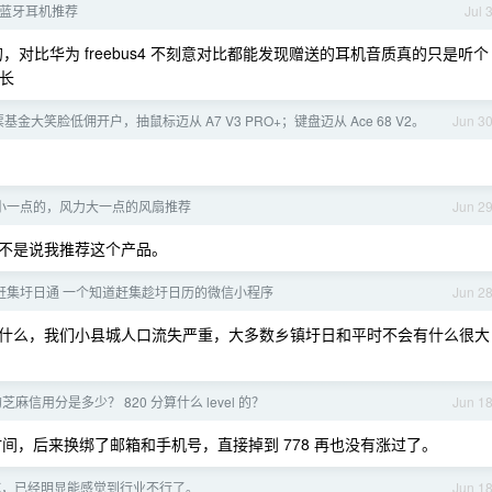
蓝牙耳机推荐
Jul 
的，对比华为 freebus4 不刻意对比都能发现赠送的耳机音质真的只是听个
航长
基金大笑脸低佣开户，抽鼠标迈从 A7 V3 PRO+；键盘迈从 Ace 68 V2。
Jun 3
小一点的，风力大一点的风扇推荐
Jun 2
不是说我推荐这个产品。
时|赶集圩日通 一个知道赶集趁圩日历的微信小程序
Jun 2
什么，我们小县城人口流失严重，大多数乡镇圩日和平时不会有什么很大
麻信用分是多少？ 820 分算什么 level 的？
Jun 1
时间，后来换绑了邮箱和手机号，直接掉到 778 再也没有涨过了。
试，已经明显能感觉到行业不行了。
Jun 1