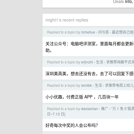
Deals
info,
might1's recent replies
Replied to a topic by
richeliue
问与答
最近想自己组
›
›
关注公众号：电脑吧评测室，里面每月都会更新
助。
Replied to a topic by
erjinzhi
生活
求推荐纯躺平式
›
›
深圳美高美，想去还没有去，去了可以回复下感
Replied to a topic by
iamlbk
生活
求推荐电视上给儿童
›
›
小小优趣，付费正版 APP ，几百块一年
Replied to a topic by
daxiaolian
推广
“万 1 免 5”
›
›
日~7.13 日]
好奇每次中奖的人会公布吗？