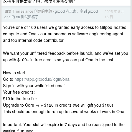
这拼车价格太贵了吧，额度能用多少啊？
回复了 milestance 创建的主题
gitpod 老玩家，拿到 gitpod
2025 年 8 月
›
16 日
ona 的 ea 测试资格了
You’re one of 100 users we granted early access to Gitpod-hosted
compute and Ona - our autonomous software engineering agent
and top internal code contributor.
We want your unfiltered feedback before launch, and we’ve set you
up with $100+ in free credits so you can put Ona to the test.
How to start:
Go to
https://app.gitpod.io/login/ona
Sign in with your whitelisted email:
Your free credits:
$10 in the free tier
Upgrade to Core → + $120 in credits (we will gift you $100)
This should be enough to run up to several weeks of work in Ona.
Important: Your slot will expire in 7 days and be reassigned to the
waitlist if unused.