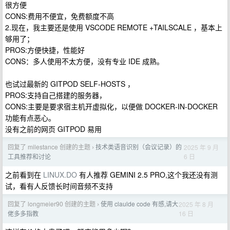
很方便
CONS:费用不便宜，免费额度不高
2.现在，我主要还是使用 VSCODE REMOTE +TAILSCALE ，基本上
够用了；
PROS:方便快捷，性能好
CONS：多人使用不太方便，没有专业 IDE 成熟。
也试过最新的 GITPOD SELF-HOSTS ，
PROS:支持自己搭建的服务器，
CONS:主要是要求宿主机开虚拟化，以便做 DOCKER-IN-DOCKER
功能有点恶心。
没有之前的网页 GITPOD 易用
回复了 milestance 创建的主题
技术类语音识别（会议记录）的
2025 年 9 月
›
6 日
工具推荐和讨论
之前看到在
LINUX.DO
有人推荐 GEMINI 2.5 PRO,这个我还没有测
试，看有人反馈长时间音频不支持
回复了 longmeier90 创建的主题
使用 claulde code 有感,请大
2025 年 8 月
›
16 日
佬多多指教