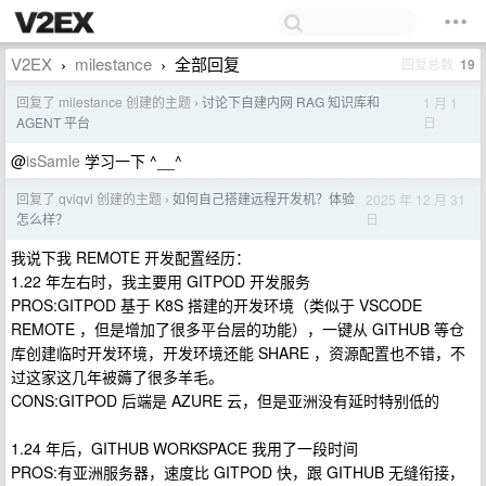
V2EX
milestance
全部回复
回复总数
19
›
›
回复了 milestance 创建的主题
讨论下自建内网 RAG 知识库和
1 月 1
›
日
AGENT 平台
@
isSamle
学习一下 ^__^
回复了 qviqvi 创建的主题
如何自己搭建远程开发机？体验
2025 年 12 月 31
›
日
怎么样？
我说下我 REMOTE 开发配置经历：
1.22 年左右时，我主要用 GITPOD 开发服务
PROS:GITPOD 基于 K8S 搭建的开发环境（类似于 VSCODE
REMOTE ，但是增加了很多平台层的功能），一键从 GITHUB 等仓
库创建临时开发环境，开发环境还能 SHARE ，资源配置也不错，不
过这家这几年被薅了很多羊毛。
CONS:GITPOD 后端是 AZURE 云，但是亚洲没有延时特别低的
1.24 年后，GITHUB WORKSPACE 我用了一段时间
PROS:有亚洲服务器，速度比 GITPOD 快，跟 GITHUB 无缝衔接，