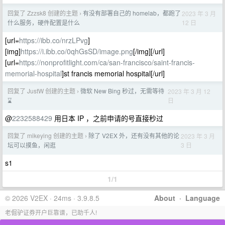
回复了 Zzzsk8 创建的主题
有没有部署自己的 homelab，都跑了
2023 年 3 月
›
12 日
什么服务，硬件配置是什么
[url=
https://ibb.co/nrzLPvg
]
[img]
https://i.ibb.co/0qhGsSD/image.png
[/img][/url]
[url=
https://nonprofitlight.com/ca/san-francisco/saint-francis-
memorial-hospital
]st francis memorial hospital[/url]
回复了 JustW 创建的主题
微软 New Bing 秒过，无需等待
2023 年 3 月 12
›
日
⌛️
@
2232588429
用日本 IP ，之前申请的号直接秒过
回复了 mikeying 创建的主题
除了 V2EX 外，还有没有其他的论
2023 年 3 月
›
3 日
坛可以摸鱼，闲逛
s1
1/1
© 2026 V2EX · 24ms · 3.9.8.5
About
·
Language
老倔驴证券开户巨靠谱，已助千人!