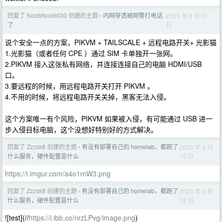
回复了 NoobNoob030 创建的主题
内网穿透被网警打电话
2023 年 8 月 31
›
日
了
说个安全一点的方案，PIKVM + TAILSCALE + 远程电路开关+ 光影猫
1.光影猫（或者任何 CPE ）通过 SIM 卡单独开一张网。
2.PIKVM 接入这张私有网络，并连接连接自己的电脑 HDMI/USB
口。
3.要远程的时候，用远程电路开关打开 PIKVM 。
4.不用的时候，将远程电路开关关掉，黑客无法入侵。
这个方案唯一有个风险，PIKVM 如果被入侵，有可能通过 USB 进一
步入侵目标电脑，这个没想好特别好的方式解决。
回复了 Zzzsk8 创建的主题
有没有部署自己的 homelab，都跑了
2023 年 3 月
›
12 日
什么服务，硬件配置是什么
https://i.imgur.com/a4o1mW3.png
回复了 Zzzsk8 创建的主题
有没有部署自己的 homelab，都跑了
2023 年 3 月
›
12 日
什么服务，硬件配置是什么
![test](//
https://i.ibb.co/nrzLPvg/image.png
)