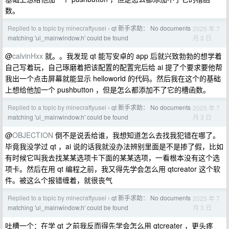
数。
Replied to a topic by minecraftyusei
qt 新手求助： No documents
2025 年 7
›
月 3 日
matching 'ui_mainwindow.h' could be found
@
calvinHxx
就。。我发现 qt 能写安卓的 app 后就兴致勃勃的想学着
自己写着玩，自己琢磨着把该配置的配置完后给 ai 提了个要求要他帮
我出一个点击屏幕就能显示 helloworld 的代码。然后我在这个的基础
上想给他加一个 pushbutton ，但是怎么都添加不了它的槽函数。
Replied to a topic by minecraftyusei
qt 新手求助： No documents
2025 年 7
›
月 3 日
matching 'ui_mainwindow.h' could be found
@
OBJECTION
倒不是说丢给谁，我想知道怎么去找我犯错在哪了。
毕竟我没学过 qt ，ai 说的话我就没办法辨别里面是不是掺了假，比如
有时候它叫我去找某某选项卡下面的某某选项，一看根本没有这个选
项卡。然后在用 qt 编程之前，我又得先学会怎么用 qtcreator 这个软
件。被这么个报错缠着，就很丧气
Replied to a topic by minecraftyusei
qt 新手求助： No documents
2025 年 7
›
月 3 日
matching 'ui_mainwindow.h' could be found
吐槽一个：在学 qt 之前我反而得先学会怎么用 qtcreater ，更头疼