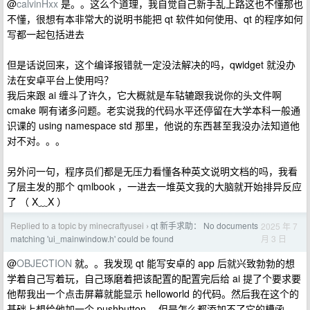
@
calvinHxx
是。。这么个道理，我自觉自己新手乱上路这也不懂那也
不懂，很想有本非常大的说明书能把 qt 软件如何使用、qt 的程序如何
写都一起包括进去
但是话说回来，这个编译报错就一定没法解决的吗，qwidget 就没办
法在安卓平台上使用吗？
我后来跟 ai 缠斗了许久，它大概就是车轱辘跟我说你的头文件啊
cmake 啊有诸多问题。老实说我的代码水平还停留在大学本科一般通
识课的 using namespace std 那里，他说的东西甚至我没办法知道他
对不对。。。
另外问一句，程序员们都是无压力看懂各种英文说明文档的吗，我看
了层主发的那个 qmlbook ，一进去一堆英文我的大脑就开始排异反应
了 （ X﹏X ）
Replied to a topic by minecraftyusei
qt 新手求助： No documents
2025 年 7
›
月 3 日
matching 'ui_mainwindow.h' could be found
@
OBJECTION
就。。我发现 qt 能写安卓的 app 后就兴致勃勃的想
学着自己写着玩，自己琢磨着把该配置的配置完后给 ai 提了个要求要
他帮我出一个点击屏幕就能显示 helloworld 的代码。然后我在这个的
基础上想给他加一个 pushbutton ，但是怎么都添加不了它的槽函