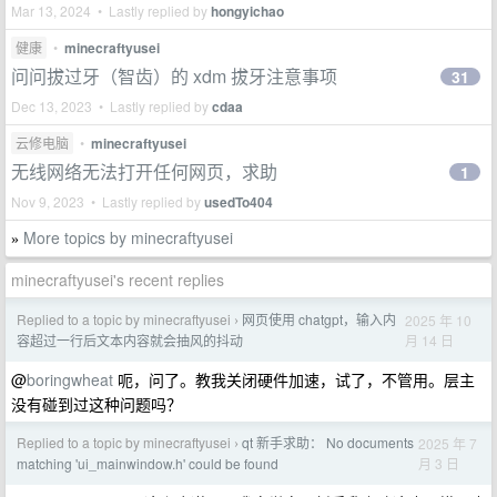
Mar 13, 2024 • Lastly replied by
hongyichao
健康
•
minecraftyusei
问问拔过牙（智齿）的 xdm 拔牙注意事项
31
Dec 13, 2023 • Lastly replied by
cdaa
云修电脑
•
minecraftyusei
无线网络无法打开任何网页，求助
1
Nov 9, 2023 • Lastly replied by
usedTo404
More topics by minecraftyusei
»
minecraftyusei's recent replies
Replied to a topic by minecraftyusei
网页使用 chatgpt，输入内
2025 年 10
›
月 14 日
容超过一行后文本内容就会抽风的抖动
@
boringwheat
呃，问了。教我关闭硬件加速，试了，不管用。层主
没有碰到过这种问题吗？
Replied to a topic by minecraftyusei
qt 新手求助： No documents
2025 年 7
›
月 3 日
matching 'ui_mainwindow.h' could be found