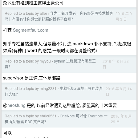
杂么没有碰到楼主这样土豪公司
Replied to a topic by alfer
作为一名开发者，你有经常写技术博客
2016 年 9
›
月 3 日
吗？有没有让你感觉很舒服的博客平台呢？
推荐
Segmentfault.com
知乎专栏虽然流量大,但是最不好, 连 markdown 都不支持, 写起来很
烦躁(有种用 word 的感觉,一般时间都在调整格式)
Replied to a topic by myyou
python 进程管理有哪些工
2016 年 8 月 23
›
日
具？
supervisor 是正道,其他是邪路.
Replied to a topic by ming2281
电脑拆机+清灰工具套装,如
2016 年 8 月 14
›
日
何选择?
@
neosfung
是的 以前经常遇到这种尴尬, 质量真的非常重要
Replied to a topic by eb0c6551
OneNote 可以像 Evernote 一
2016 年 6 月
›
29 日
样插入/搜索 PDF 文档吗？
可以