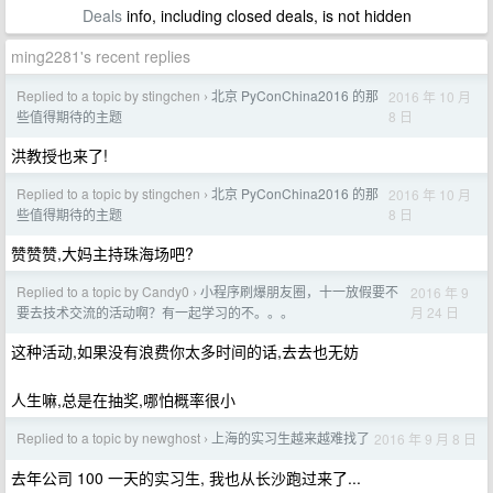
Deals
info, including closed deals, is not hidden
ming2281's recent replies
Replied to a topic by stingchen
北京 PyConChina2016 的那
2016 年 10 月
›
8 日
些值得期待的主题
洪教授也来了!
Replied to a topic by stingchen
北京 PyConChina2016 的那
2016 年 10 月
›
8 日
些值得期待的主题
赞赞赞,大妈主持珠海场吧?
Replied to a topic by Candy0
小程序刷爆朋友圈，十一放假要不
2016 年 9
›
月 24 日
要去技术交流的活动啊？有一起学习的不。。。
这种活动,如果没有浪费你太多时间的话,去去也无妨
人生嘛,总是在抽奖,哪怕概率很小
Replied to a topic by newghost
上海的实习生越来越难找了
2016 年 9 月 8 日
›
去年公司 100 一天的实习生, 我也从长沙跑过来了...