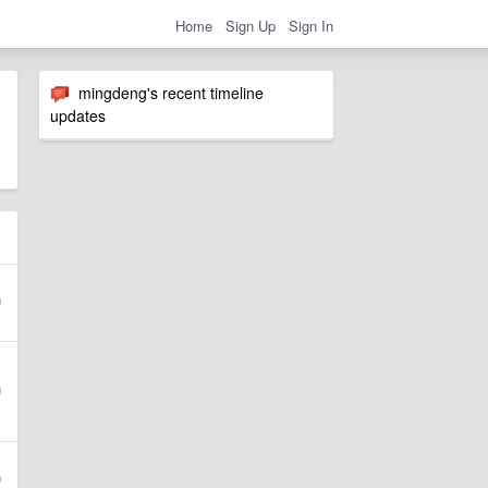
Home
Sign Up
Sign In
mingdeng's recent timeline
updates