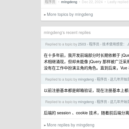
程序员
•
mingdeng
•
Dec 22, 2024
• Lastly replied
More topics by mingdeng
»
mingdeng's recent replies
Replied to a topic by
2503
程序员
技术使用感受： JQu
›
›
在十多年前，我开发前端部分时长期依赖于 jQ
术相继涌现，但却未能像 jQuery 那样被广泛采用。
没有在工作中扮演主角的角色。直到后来，Vue
Replied to a topic by
mingdeng
程序员
这几年开始
›
›
以前注册基本都是邮箱验证，现在注册基本上都
Replied to a topic by
mingdeng
程序员
这几年开始
›
›
后端的 session 、cookie 技术，随着前后端分离
More replies by mingdeng
»