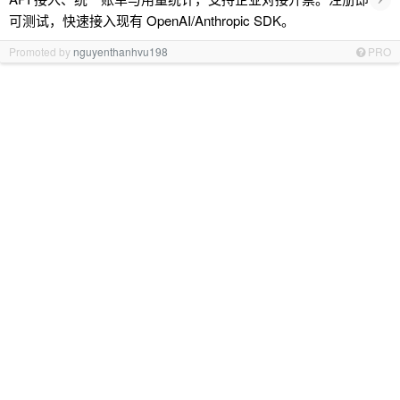
可测试，快速接入现有 OpenAI/Anthropic SDK。
Promoted by
nguyenthanhvu198
PRO