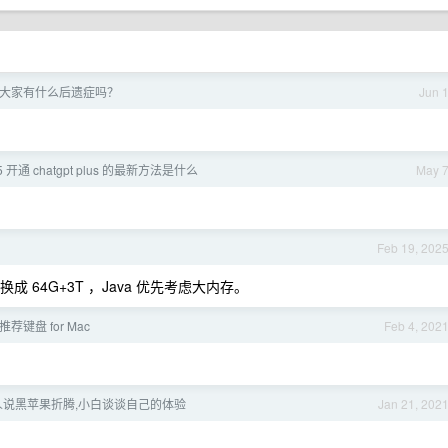
大家有什么后遗症吗？
Jun 
5 开通 chatgpt plus 的最新方法是什么
May 
Feb 19, 202
以自己换成 64G+3T ，Java 优先考虑大内存。
推荐键盘 for Mac
Feb 4, 202
人说黑苹果折腾,小白谈谈自己的体验
Jan 21, 202