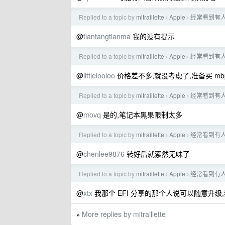
Replied to a topic by
mitraillette
Apple
经常看到有
›
›
@
tiantangtianma
我的没有提示
Replied to a topic by
mitraillette
Apple
经常看到有
›
›
@
littlelooloo
价格差不多,就没考虑了,准备买 mbp
Replied to a topic by
mitraillette
Apple
经常看到有
›
›
@
movq
是的,笔记本黑果限制太多
Replied to a topic by
mitraillette
Apple
经常看到有
›
›
@
chenlee9876
转好后就索然无味了
Replied to a topic by
mitraillette
Apple
经常看到有
›
›
@
xtx
我那个 EFI 分享的那个人说可以随意升级
More replies by mitraillette
»