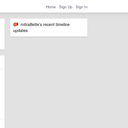
Home
Sign Up
Sign In
mitraillette's recent timeline
updates