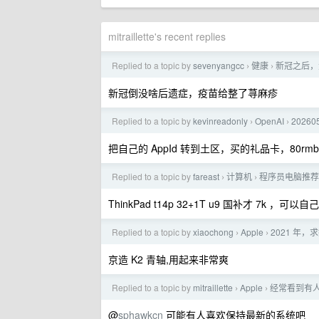
mitraillette's recent replies
Replied to a topic by
sevenyangcc
健康
新冠之后，
›
›
新冠倒没啥后遗症，疫苗给整了荨麻疹
Replied to a topic by
kevinreadonly
OpenAI
20260
›
›
把自己的 AppId 转到土区，买的礼品卡，80rmb
Replied to a topic by
fareast
计算机
程序员电脑推荐
›
›
ThinkPad t14p 32+1T u9 国补才 7k ，可
Replied to a topic by
xiaochong
Apple
2021 年，求
›
›
京造 K2 青轴,用起来非常爽
Replied to a topic by
mitraillette
Apple
经常看到有
›
›
@
sphawkcn
可能有人喜欢保持最新的系统吧