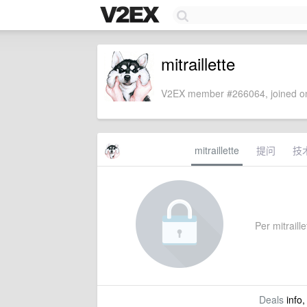
mitraillette
V2EX member #266064, joined on
mitraillette
提问
技
Per mitraille
Deals
info,