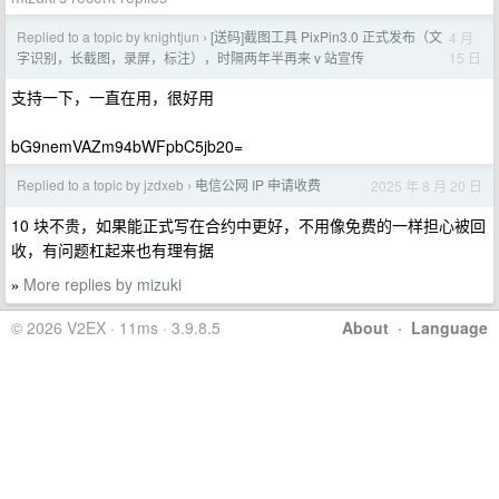
Replied to a topic by knightjun
[送码]截图工具 PixPin3.0 正式发布（文
4 月
›
15 日
字识别，长截图，录屏，标注），时隔两年半再来 v 站宣传
支持一下，一直在用，很好用
bG9nemVAZm94bWFpbC5jb20=
Replied to a topic by jzdxeb
电信公网 IP 申请收费
2025 年 8 月 20 日
›
10 块不贵，如果能正式写在合约中更好，不用像免费的一样担心被回
收，有问题杠起来也有理有据
More replies by mizuki
»
© 2026 V2EX · 11ms · 3.9.8.5
About
·
Language