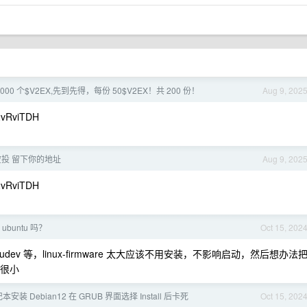
0000 个$V2EX,先到先得，每份 50$V2EX！共 200 份！
Aug 9, 202
2vRviTDH
x 空投 留下你的地址
Aug 9, 202
2vRviTDH
ubuntu 吗？
Oct 15, 202
，udev 等，linux-firmware 太大应该不用安装，不影响启动，然后想办法
还很小
安装 Debian12 在 GRUB 界面选择 Install 后卡死
Oct 15, 202