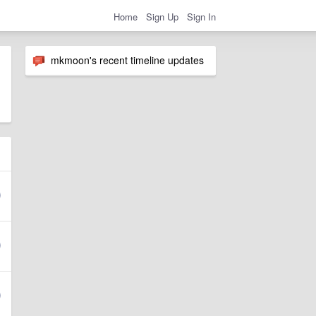
Home
Sign Up
Sign In
mkmoon's recent timeline updates