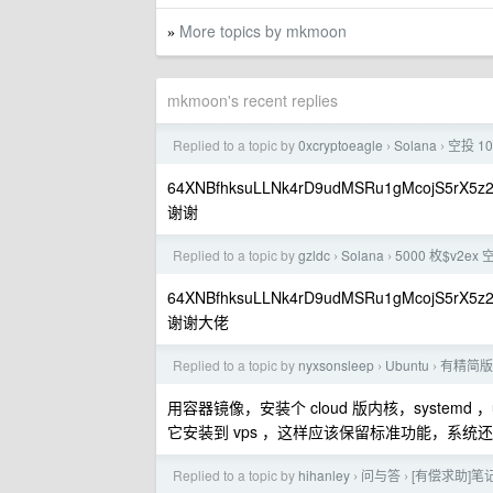
More topics by mkmoon
»
mkmoon's recent replies
Replied to a topic by
0xcryptoeagle
Solana
空投 1
›
›
64XNBfhksuLLNk4rD9udMSRu1gMcojS5rX5z
谢谢
Replied to a topic by
gzldc
Solana
5000 枚$v2e
›
›
64XNBfhksuLLNk4rD9udMSRu1gMcojS5rX5z
谢谢大佬
Replied to a topic by
nyxsonsleep
Ubuntu
有精简版 
›
›
用容器镜像，安装个 cloud 版内核，systemd 
它安装到 vps ，这样应该保留标准功能，系统
Replied to a topic by
hihanley
问与答
[有偿求助]笔记本
›
›