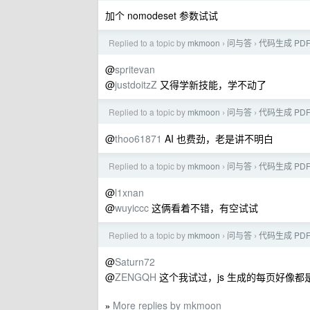
加个 nomodeset 参数试试
Replied to a topic by
mkmoon
问与答
代码生成 PD
›
›
@
spritevan
@
justdoitzZ
又得学新技能，学不动了
Replied to a topic by
mkmoon
问与答
代码生成 PD
›
›
@
thoo61871
AI 也费劲，老是讲不明白
Replied to a topic by
mkmoon
问与答
代码生成 PD
›
›
@
l1xnan
@
wuyiccc
这俩看着不错，有空试试
Replied to a topic by
mkmoon
问与答
代码生成 PD
›
›
@
Saturn72
@
ZENGQH
这个我试过，js 生成的每页好像都
More replies by mkmoon
»