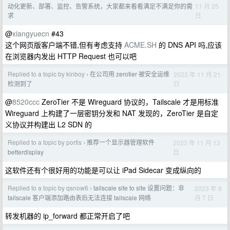
11 月 25
动化更新、部署、监控、告警系统，大家都来看看满足不满足你的需
日
求
@
xiangyuecn
#43
这个网页版客户端不错,但有考虑支持
ACME.SH
的 DNS API 吗,应该
在浏览器内发出 HTTP Request 也可以吧
Replied to a topic by kinboy
在公司用 zerotier 被安全运维
2023 年 11 月 21
›
日
检测到了
@
8520ccc
ZeroTier 不是 Wireguard 协议的，Tailscale 才是用标准
Wireguard 上构建了一层密钥分发和 NAT 发现的，ZeroTier 是自定
义协议并构建出 L2 SDN 的
Replied to a topic by portis
推荐一个显示器管理软件
2023 年 11 月 13
›
日
betterdisplay
这软件还有个很好用的功能是可以让 iPad Sidecar 变成纵向的
Replied to a topic by qsnow6
tailscale site to site 设置问题：非
2023 年 8
›
月 7 日
tailscale 客户端添加路由表后无法连接 tailscale 网络
转发机器的 ip_forward 都正常开启了吧