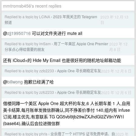
mmtromsb456's recent replies
Replied to a topic by LCINA
2023 年我关注的 Telegram
2023 年 12 月 13
›
日
频道
@
zjj19950716
可以对文件夹进行 mute all
Replied to a topic by imSam
用了一年美区 Apple One Premier
2023 年 12
›
月 8 日
分享点心得给需要的朋友
还有 iCloud+的 Hide My Email 也是很好用的随机地址邮箱功能
Replied to a topic by zzfc2233
Apple One 寻长期稳定车友
2023 年 12 月 6 日
›
@
billwong
抱歉已经满了哈
Replied to a topic by zzfc2233
Apple One 寻长期稳定车友
2023 年 12 月 6 日
›
借楼同蹲一个美区 Apple One 超大杯的车友,6 人长期车差 1 人,自用
美卡结算,每月账单发微信群确认,同不挣差价季付 140,组内有 infuse
订阅,楼主优先,有意联系 TG QG5vbl9jb29wZXJhdGl2ZV9nYW1l
(base64),确认后会拉进微信群
Replied to a topic by phris
业余撸了一个 HTTPS 证书免费申请、自
2023 年
›