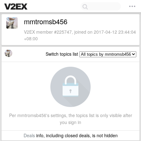
mmtromsb456
V2EX member #225747, joined on 2017-04-12 23:44:04
+08:00
Switch topics list
Per mmtromsb456's settings, the topics list is only visible after
you sign in
Deals
info, including closed deals, is not hidden