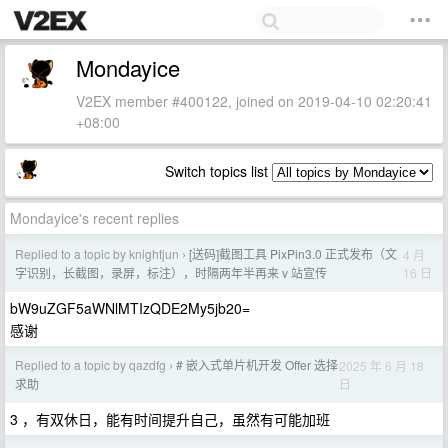
Mondayice
V2EX member #400122, joined on 2019-04-10 02:20:41
+08:00
Switch topics list
Mondayice's recent replies
Replied to a topic by knightjun
[送码]截图工具 PixPin3.0 正式发布（文
4 月
›
16 日
字识别，长截图，录屏，标注），时隔两年半再来 v 站宣传
bW9uZGF5aWNlMTIzQDE2My5jb20=
感谢
Replied to a topic by qazdfg
# 嵌入式单片机开发 Offer 选择
2025 年 6 月 18
›
日
求助
3 ，有双休日，能有时间提升自己，虽然有可能加班