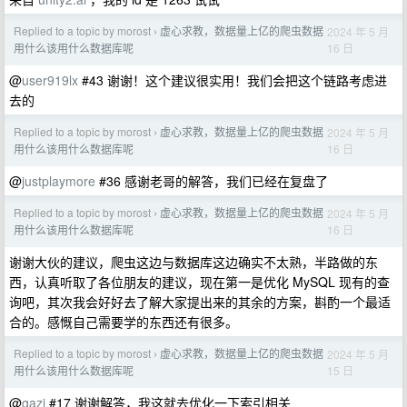
Replied to a topic by morost
虚心求教，数据量上亿的爬虫数据
2024 年 5 月
›
16 日
用什么该用什么数据库呢
@
user919lx
#43 谢谢！这个建议很实用！我们会把这个链路考虑进
去的
Replied to a topic by morost
虚心求教，数据量上亿的爬虫数据
2024 年 5 月
›
16 日
用什么该用什么数据库呢
@
justplaymore
#36 感谢老哥的解答，我们已经在复盘了
Replied to a topic by morost
虚心求教，数据量上亿的爬虫数据
2024 年 5 月
›
16 日
用什么该用什么数据库呢
谢谢大伙的建议，爬虫这边与数据库这边确实不太熟，半路做的东
西，认真听取了各位朋友的建议，现在第一是优化 MySQL 现有的查
询吧，其次我会好好去了解大家提出来的其余的方案，斟酌一个最适
合的。感慨自己需要学的东西还有很多。
Replied to a topic by morost
虚心求教，数据量上亿的爬虫数据
2024 年 5 月
›
15 日
用什么该用什么数据库呢
@
gazi
#17 谢谢解答，我这就去优化一下索引相关