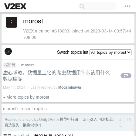
morost
V2EX member #618693, joined on 2023-03-14 09:57:44
+08:00
Switch topics list
程序员
•
morost
虚心求教，数据量上亿的爬虫数据用什么该用什么
77
数据库呢
May 17, 2024 • Lastly replied by
Mogamigawa
More topics by morost
»
morost's recent replies
Replied to a topic by Unity2Ai
大模型中转站， Unity2.Ai 内测招募：
4 月 15
›
日
直达源头，拒绝“掺水”！
来自
unity2.ai
，我的 id 是 1263 试试