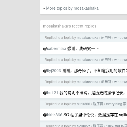
More topics by mosakashaka
»
mosakashaka's recent replies
Replied to a topic by
mosakashaka
问与答
wind
›
›
@
sabermiao
感谢，我研究一下
Replied to a topic by
mosakashaka
问与答
wind
›
›
@
ltyj2003
谢谢，那奇怪了，不知道我用的软件
Replied to a topic by
mosakashaka
问与答
wind
›
›
@
ho121
我的说明不准确，是历史的操作记录，
Replied to a topic by
hkhk366
程序员
everythin
›
›
@
hkhk366
SO 帖子里评论说，数据是存在 sql
Replied to a topic by
sloknyyz
程序员
10k+ sta
›
›