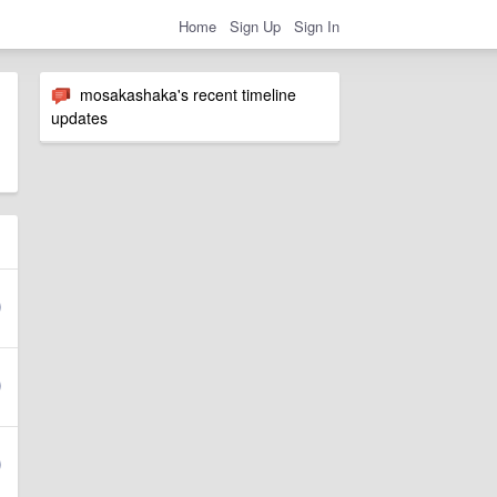
Home
Sign Up
Sign In
mosakashaka's recent timeline
updates