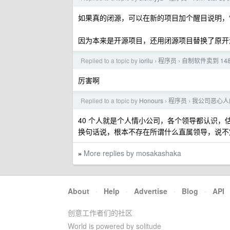
如果真的闭源，可以在新的项目加个醒目说明，
因为本来是开源项目，还用闭源项目替换了原开
Replied to a topic by
iorilu
程序员
自制软件卖到 14
›
›
厉害啊
Replied to a topic by
Honours
程序员
我公司恶心人
›
›
40 个人就是个人情小公司，各个领导都认识，
换句话说，根本不存在所谓什么直属领导，说不
More replies by mosakashaka
»
About
·
Help
·
Advertise
·
Blog
·
API
创意工作者们的社区
World is powered by solitude