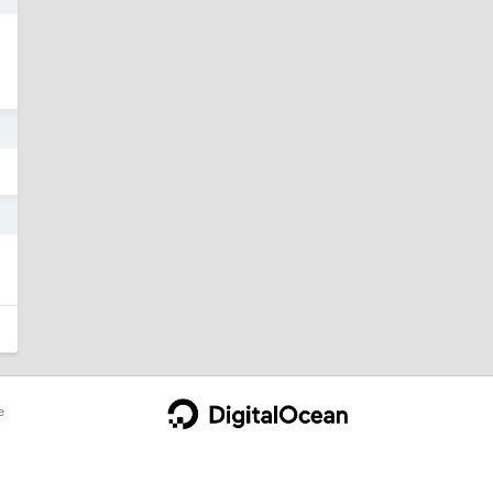
3
3
e