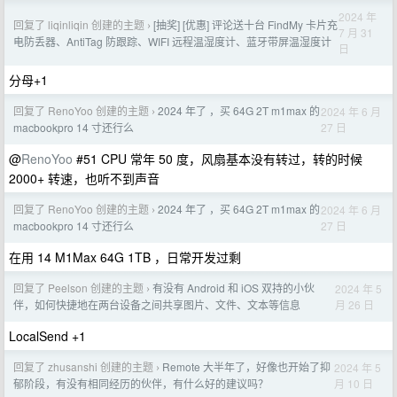
2024 年
回复了 liqinliqin 创建的主题
[抽奖] [优惠] 评论送十台 FindMy 卡片充
›
7 月 31
电防丢器、AntiTag 防跟踪、WIFI 远程温湿度计、蓝牙带屏温湿度计
日
分母+1
回复了 RenoYoo 创建的主题
2024 年了 ，买 64G 2T m1max 的
2024 年 6 月
›
27 日
macbookpro 14 寸还行么
@
RenoYoo
#51 CPU 常年 50 度，风扇基本没有转过，转的时候
2000+ 转速，也听不到声音
回复了 RenoYoo 创建的主题
2024 年了 ，买 64G 2T m1max 的
2024 年 6 月
›
27 日
macbookpro 14 寸还行么
在用 14 M1Max 64G 1TB ，日常开发过剩
回复了 Peelson 创建的主题
有没有 Android 和 iOS 双持的小伙
2024 年 5
›
月 26 日
伴，如何快捷地在两台设备之间共享图片、文件、文本等信息
LocalSend +1
回复了 zhusanshi 创建的主题
Remote 大半年了，好像也开始了抑
2024 年 5
›
月 10 日
郁阶段，有没有相同经历的伙伴，有什么好的建议吗？