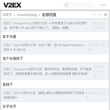
V2EX
mouzhiyang
全部回复
回复总数
95
›
›
回复了 zhouyanliang 创建的主题
4 年前首发于 V2EX 的开源产
2025 年
›
11 月 5 日
品，如今有 17K star 和千万收入了。 [感谢 + 招聘]
实干大佬
回复了 flypei 创建的主题
元旦 T 楼！ 送 YouTube Premium +
2025 年 1 月
›
2 日
京东 E 卡 300 元
当个分母好了
2024 年
回复了 zhagnsan 创建的主题
程序员失业，继承家业吧。天气逐渐
›
9 月 20
变凉了，来我家看看羊绒衫呗，送 v 站福利回帖抽奖 精纺羊毛袜！
日
支持下
回复了 0526 创建的主题
[抽奖] 媳妇儿蛋糕店的纯手工月饼支
2024 年 8 月 27
›
日
持预定啦～
分子分子