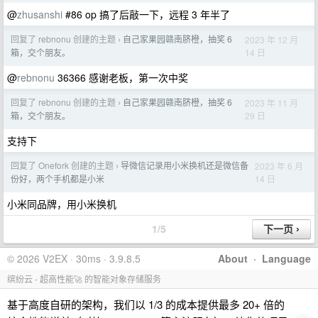
@
zhusanshi
#86 op 搞了后敲一下，远程 3 年半了
回复了 rebnonu 创建的主题
自己家果园赣南脐橙，抽奖 6
2023 年 12 月
›
14 日
箱，交个朋友。
@
rebnonu
36366 感谢老板，第一次中奖
回复了 rebnonu 创建的主题
自己家果园赣南脐橙，抽奖 6
2023 年 11 月
›
29 日
箱，交个朋友。
支持下
回复了 Onefork 创建的主题
导微信记录用小米换机还是微信备
2023 年 6 月
›
14 日
份好，两个手机都是小米
小米同品牌，用小米换机
1/5
© 2026 V2EX · 30ms · 3.9.8.5
About
·
Language
缤纷云 - 超高性能🚀 的智能对象存储服务
基于高度自研的架构，我们以 1/3 的成本提供最多 20+ 倍的