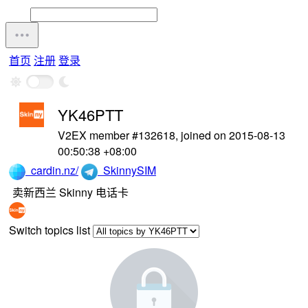
首页
注册
登录
YK46PTT
V2EX member #132618, joined on 2015-08-13
00:50:38 +08:00
cardin.nz/
SkinnySIM
卖新西兰 Skinny 电话卡
Switch topics list