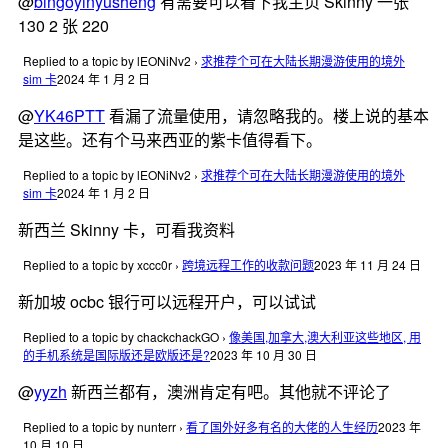
@
bingoyinyusheng
有需要可以看下我主页 Skinny 一张
130 2 张 220
Replied to a topic by lEONiNv2
›
求推荐个可在大陆长期漫游使用的境外
sim 卡
2024 年 1 月 2 日
@
YK46PTT
看漏了流量使用，请忽略我的。楼上说的基本
是这些。还有个马来西亚的紫卡值得看下。
Replied to a topic by lEONiNv2
›
求推荐个可在大陆长期漫游使用的境外
sim 卡
2024 年 1 月 2 日
新西兰 Skinny 卡，可看我资料
Replied to a topic by xccc0r
›
跨境远程工作的收款问题
2023 年 11 月 24 日
新加坡 ocbc 银行可以远程开户，可以试试
Replied to a topic by chackchackGO
›
像美国,加拿大,澳大利亚这些地区, 用
的手机系统是国际版还是欧版还是?
2023 年 10 月 30 日
@
yyzh
新西兰都有，澳洲肯定有吧。其他就不评论了
Replied to a topic by nunterr
›
看了国外好多有名的大佬的人生经历
2023 年
10 月 10 日