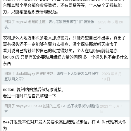
台那么那个平台都会收集数据，还有网贷等等，个人完全无抵抗能
力，只能希望组织去管理规范。
回复了 mgrxwl 创建的主题
农村老家被要求在门口装摄像
2023 年 5 月 20
›
日
头。
农村那么大地方那么多老人那点警力，只能希望自己不出事，真出了
事有探头还不一定能够有警力去排查，没个探头那就听天由命了
看到说自己掏钱监控自己的就觉得好笑，个人在组织面前就是赤
luoluo 的 只是有没必要动用组织力量的问题 多一个探头也不会多什么
东西
回复了 dada88xyxy 创建的主题
请教一下大伙是怎么样保存
2023 年 5 月
›
18 日
互联网文章？
notion, 复制粘贴然后保持原链接。
看过一段时间后自己整理一下
回复了 dayeye2006199 创建的主题
AI 热下被忽视的编程语
2023 年 5 月 4
›
日
言
c++开发效率低对开发人员要求高出错难以定位，在 AI 时代难有大作
为