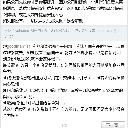
如果公司先找你才是你要提升。因为公司能提前一个月得知负责人离
职消息，然后会提前安排后备领导。这时如果觉得你合适那么会提前
跟你聊，或是大领导提前安抚人心
如果都没有，一切无声无息那大概率是要解散
回复了 yuhuanxi 创建的主题
大环境好转，工作机会多起来
2023 年 4 月 28
›
日
了吗？
@
goodman111
算力和数据都不是问题，算法方面有差距但是可以通
过堆参数去。如果仅看当前国产 ai 能力很容易小看，但是联系到 ai
到身份地位那么就不会这样想了，
最关键 ai 的另一个身份是武器，ai 的理解和推理能力可以增加企业竞
争力，
ai 的快速信息输出能力可以用在社交媒体上引导 yl ，扭转人们看法和
内心思想
ai 内部的偏见可以输出自己的价值观 - 毒教材几幅画就引起这么大的
舆论，那么 ai 呢，
ai 收集的信息可以出售给竞争对手，
从这些角度看 ai 有关系着生死存亡的能力，无论国家还是大企业都会
全力投入
1/2