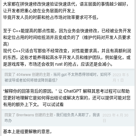
大家都在拼快速修改快速验证快速迭代，语言层面的事情越少越好，
让开发者把重心放在业务层面的开发上
毕竟开发人员的时薪和抢占市场对效率要求可不低，
至于 C++能提高的那点性能，因为业务会快速修改，已经被业务开发
和定位占用的时间给抵消并且变成负的了（维护代码对开发人员要求
高）
现代 C++只适合写那些不经常改变，对性能要求高，并且有高额利润
的东西，这些才能养得起高水平开发人员和维护团队，例如量化，或
是游戏库等，市场还会收到 rust 的抢占，应该还是会减小。
回复了 404www 创建的主题
当问 gpt 不太熟悉得领域时，如何不
2023 年 5
›
月 1 日
被误导或者如何将错误降到最低？
“解释你的回答背后的原因。” 让 ChatGPT 解释其思考过程可以帮助
您更好地理解它是如何得出结论或解决方案的，还可以提供可能对您
有用的额外上下文。 可以试试看
回复了 Brentwans 创建的主题
我们组负责人离职了，我该
2023 年 4 月 30
›
日
咋办
基本上是组要解散的意思，