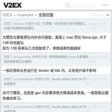
V2EX
mushuanl
全部回复
回复总数
24
›
›
回复了 shoumu 创建的主题
打算配一台主机用于跑大模型玩，
2024 年 3 月
›
13 日
大佬们有推荐的配置吗
大模型主要瓶颈在内存访问速度，直接上 mac 然后 llama.cpp, 大于
13B 的也能玩
因为 13B 简单玩几次就腻烦了，参数越高性能越好
回复了 shuiguomayi 创建的主题
使用版本制的 Linux 大拿遇到
2023 年 12 月
›
31 日
系统更新是怎么做的？
一般应用和业务运行在 docker 或 k8s 内，主系统升级不影响
回复了 sunmacarenas 创建的主题
Nvidia Jetson AGX Ori 开
2023 年 9 月 19
›
日
发者套件
全尺寸模型，也就是 gpu 内存要求很大微调成本很高。一般就租云服
务器去练习。
回复了 sunmacarenas 创建的主题
Nvidia Jetson AGX Ori 开
2023 年 9 月 19
›
日
发者套件