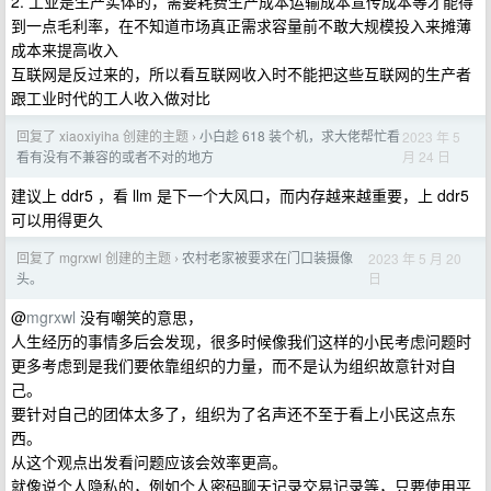
2. 工业是生产实体的，需要耗费生产成本运输成本宣传成本等才能得
到一点毛利率，在不知道市场真正需求容量前不敢大规模投入来摊薄
成本来提高收入
互联网是反过来的，所以看互联网收入时不能把这些互联网的生产者
跟工业时代的工人收入做对比
回复了 xiaoxiyiha 创建的主题
小白趁 618 装个机，求大佬帮忙看
2023 年 5
›
月 24 日
看有没有不兼容的或者不对的地方
建议上 ddr5 ，看 llm 是下一个大风口，而内存越来越重要，上 ddr5
可以用得更久
回复了 mgrxwl 创建的主题
农村老家被要求在门口装摄像
2023 年 5 月 20
›
日
头。
@
mgrxwl
没有嘲笑的意思，
人生经历的事情多后会发现，很多时候像我们这样的小民考虑问题时
更多考虑到是我们要依靠组织的力量，而不是认为组织故意针对自
己。
要针对自己的团体太多了，组织为了名声还不至于看上小民这点东
西。
从这个观点出发看问题应该会效率更高。
就像说个人隐私的，例如个人密码聊天记录交易记录等，只要使用平