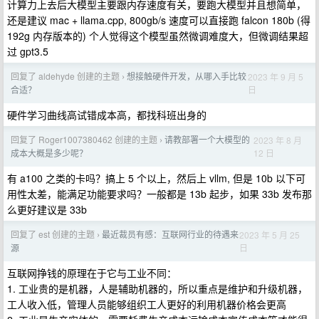
计算力上去后大模型主要跟内存速度有关，要跑大模型并且想简单，
还是建议 mac + llama.cpp, 800gb/s 速度可以直接跑 falcon 180b (得
192g 内存版本的) 个人觉得这个模型虽然微调难度大，但微调结果超
过 gpt3.5
回复了 aldehyde 创建的主题
想接触硬件开发，从哪入手比较
2023 年 9 月 5
›
日
合适？
硬件学习曲线高试错成本高，都找科班出身的
回复了 Roger1007380462 创建的主题
请教部署一个大模型的
2023 年 8 月
›
12 日
成本大概是多少呢？
有 a100 之类的卡吗？搞上 5 个以上，然后上 vllm, 但是 10b 以下可
用性太差，能满足功能要求吗？一般都是 13b 起步，如果 33b 发布那
么更好建议是 33b
回复了 est 创建的主题
最近裁员有感：互联网行业的待遇来
2023 年 5 月 25
›
日
源
互联网挣钱的原理在于它与工业不同：
1. 工业贵的是机器，人是辅助机器的，所以重点是维护和升级机器，
工人收入低，管理人员能够组织工人更好的利用机器价格会更高