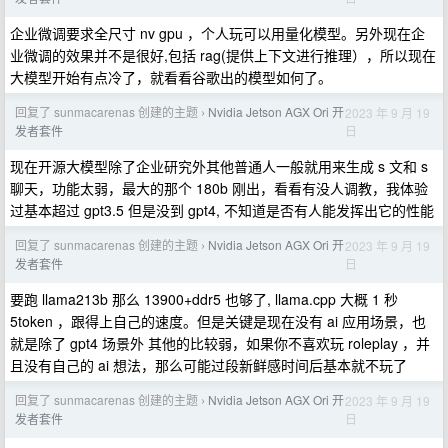
企业微调要求全尺寸 nv gpu ，个人玩可以用量化模型。另外现在企
业微调的效果并不是很好,包括 rag(提供上下文进行推理），所以现在
大模型开始有点冷了，就看看谷歌出的模型如何了。
回复了 sunmacarenas 创建的主题
Nvidia Jetson AGX Ori 开
2023 年 9 月 19
›
日
发者套件
现在开源大模型除了企业研究外其他普通人一般就用来生成 s 文和 s
聊天，功能太弱，最大的那个 180b 刚出，看看有没人调教，我体验
过基本超过 gpt3.5 但是没到 gpt4, 不知道是否有人能发挥出它的性能
回复了 sunmacarenas 创建的主题
Nvidia Jetson AGX Ori 开
2023 年 9 月 19
›
日
发者套件
要跑 llama213b 那么 13900+ddr5 也够了, llama.cpp 大概 1 秒
5token ，跟得上自己的速度。但是关键是现在没有 ai 应用场景，也
就是除了 gpt4 场景外 其他的比较弱，如果你不喜欢玩 roleplay ，并
且没有自己的 ai 想法，那么可能过段新鲜感时间后基本就不玩了
回复了 sunmacarenas 创建的主题
Nvidia Jetson AGX Ori 开
2023 年 9 月 19
›
日
发者套件