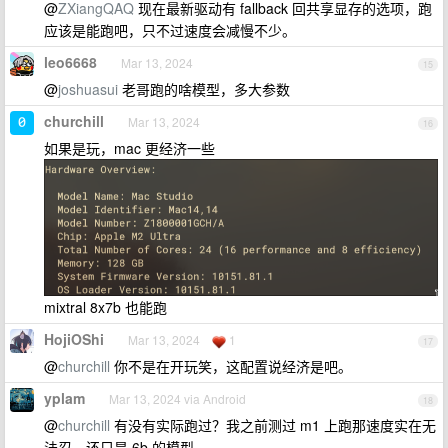
@
ZXiangQAQ
现在最新驱动有 fallback 回共享显存的选项，跑
应该是能跑吧，只不过速度会减慢不少。
leo6668
Mar 13, 2024
15
@
joshuasui
老哥跑的啥模型，多大参数
churchill
Mar 13, 2024
16
如果是玩，mac 更经济一些
mixtral 8x7b 也能跑
HojiOShi
Mar 13, 2024
1
17
@
churchill
你不是在开玩笑，这配置说经济是吧。
yplam
Mar 13, 2024 via Android
18
@
churchill
有没有实际跑过？我之前测过 m1 上跑那速度实在无
法忍，还只是 6b 的模型