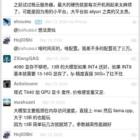
之前试过租云服务器，最大的硬伤就是每次开机用起来太麻烦
了，可能是因为用的小平台，大平台如 aliyun 之类的又太贵。
shoumu
Mar 13, 2024 via iPhone
OP
9
@
joshuasui
想法类似
HojiOShi
Mar 13, 2024
10
@
joshuasui
啥时间买的，啥配置。我差不多的配置花了三万。
ZXiangQAQ
Mar 13, 2024
11
4090 显存不够吧，13B 的大模型如果 INT4 还好，如果 INT8
基本就需要 13-16G 显存了，fp 精度直接 30G+了扛不住
Ackvincent
Mar 13, 2024
12
塔式 T640 加 GPU 显卡 套件, 价格便宜量又足.
mushuanl
Mar 13, 2024
13
大模型主要瓶颈在内存访问速度，直接上 mac 然后 llama.cpp,
大于 13B 的也能玩
因为 13B 简单玩几次就腻烦了，参数越高性能越好
HojiOShi
Mar 13, 2024
14