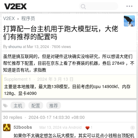
V2EX
程序员
›
打算配一台主机用于跑大模型玩，大佬
们有推荐的配置吗
By
shoumu
at Mar 13, 2024 · 7606 views
虽然是搞互联网的，但是对硬件这块确实没啥研究，所以想请大佬们
帮忙推荐下配置，目前在京东上看了朴赛装的机器，券后 27849 ，不
知道是否有坑，求指教
Supplement 1 · 2024 年 3 月 13 日
主要是本地推理，最大跑13B模型，目前考虑的cpu 14900kf、内存
128g、显卡4090
主机
配置
推荐
30 replies
•
2024-03-17 14:03:30 +08:00
52boobs
Mar 13, 2024 via Android
1
1
如果你不太确定想怎么玩大模型，其实可以花点小钱租台顶配机