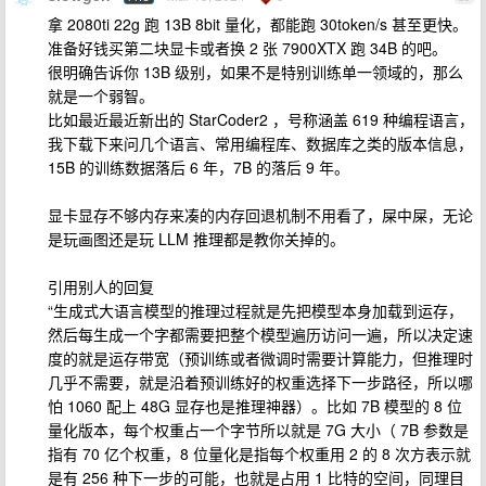
拿 2080ti 22g 跑 13B 8bit 量化，都能跑 30token/s 甚至更快。
准备好钱买第二块显卡或者换 2 张 7900XTX 跑 34B 的吧。
很明确告诉你 13B 级别，如果不是特别训练单一领域的，那么
就是一个弱智。
比如最近最近新出的 StarCoder2 ，号称涵盖 619 种编程语言，
我下载下来问几个语言、常用编程库、数据库之类的版本信息，
15B 的训练数据落后 6 年，7B 的落后 9 年。
显卡显存不够内存来凑的内存回退机制不用看了，屎中屎，无论
是玩画图还是玩 LLM 推理都是教你关掉的。
引用别人的回复
“生成式大语言模型的推理过程就是先把模型本身加载到运存，
然后每生成一个字都需要把整个模型遍历访问一遍，所以决定速
度的就是运存带宽（预训练或者微调时需要计算能力，但推理时
几乎不需要，就是沿着预训练好的权重选择下一步路径，所以哪
怕 1060 配上 48G 显存也是推理神器）。比如 7B 模型的 8 位
量化版本，每个权重占一个字节所以就是 7G 大小（ 7B 参数是
指有 70 亿个权重，8 位量化是指每个权重用 2 的 8 次方表示就
是有 256 种下一步的可能，也就是占用 1 比特的空间，同理目