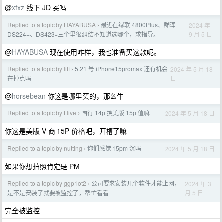
@
xfxz
线下 JD 买吗
Replied to a topic by HAYABUSA
最近在绿联 4800Plus、群晖
2024 年
›
9 月 5 日
DS224+、DS423+三个里很纠结不知道选哪个，求指导。
@
HAYABUSA
现在使用咋样，我也准备买这款呢。
Replied to a topic by lifi
5.21 号 iPhone15promax 还有机会
2024 年 5 月 18
›
日
在掉点吗
@
horsebean
你这是哪里买的，那么牛
Replied to a topic by ttlive
国行 14p 换美版 15p 值嘛
2024 年 5 月 18 日
›
你这是美版 V 商 15P 价格吧，开槽了嘛
Replied to a topic by nutting
你们感觉 15pm 沉吗
2024 年 5 月 18 日
›
如果你想拍照肯定是 PM
Replied to a topic by ggp1ot2
公司要求安装几个软件才能上网，
2024 年 3
›
月 5 日
是不是安装了就要被监控了，帮忙看看
完全被监控