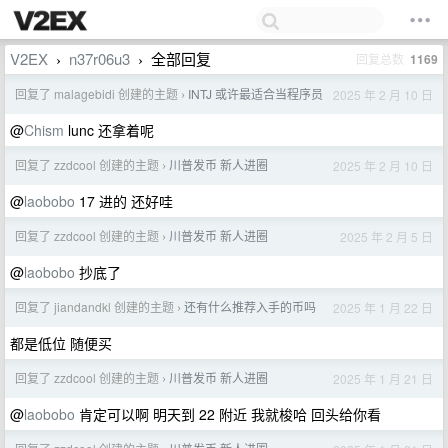
V2EX
n37r06u3
全部回复
回复总数
1169
›
›
回复了 malagebidi 创建的主题
INTJ 或许最适合当程序员
2025 年 2 月 10 日
›
@
Chism
lunc 还拿着呢
回复了 zzdcool 创建的主题
川普发币 新人进圈
2025 年 2 月 10 日
›
@
laobobo
17 进的 还好哇
回复了 zzdcool 创建的主题
川普发币 新人进圈
2025 年 2 月 5 日
›
@
laobobo
抄底了
回复了 jiandandkl 创建的主题
还有什么推荐入手的币吗
2025 年 1 月 22 日
›
都是低位 随便买
回复了 zzdcool 创建的主题
川普发币 新人进圈
2025 年 1 月 21 日
›
@
laobobo
肯定可以啊 明天到 22 附近 我就梭哈 回头给你看