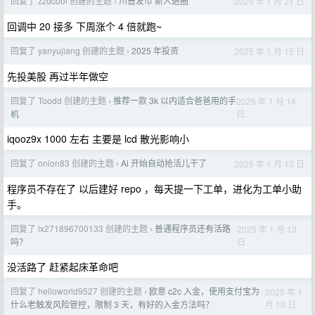
回复了 zzdcool 创建的主题
川普发币 新人进圈
2025 年 1 月 21 日
›
回调中 20 接多 下周涨个 4 倍就跑~
回复了 yanyujiang 创建的主题
2025 年投资
2025 年 1 月 15 日
›
先投美股 再过半年做空
回复了 Toodd 创建的主题
推荐一款 3k 以内适合爸爸用的手
2025 年 1 月 14
›
日
机
iqooz9x 1000 左右 主要是 lcd 散光影响小
回复了 onion83 创建的主题
Ai 开始自动抢活儿干了
2025 年 1 月 13 日
›
程序员不存在了 以后建好 repo ，每天提一下工单，进化为工单小助
手。
回复了 lx271896700133 创建的主题
普通程序员还有活路
2025 年 1 月 13
›
日
吗？
没活路了 赶紧起床革命吧
回复了 helloworld9527 创建的主题
欧意 c2c 入金，使用支付宝为
2025 年 1
›
月 10 日
什么老触发风险管控，限制 3 天，有好的入金方法吗？