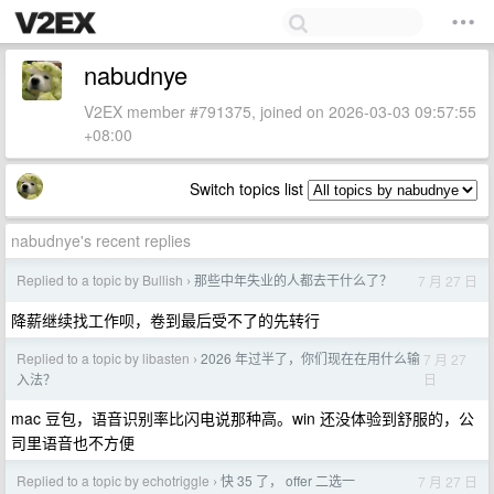
nabudnye
V2EX member #791375, joined on 2026-03-03 09:57:55
+08:00
Switch topics list
nabudnye's recent replies
Replied to a topic by Bullish
那些中年失业的人都去干什么了？
7 月 27 日
›
降薪继续找工作呗，卷到最后受不了的先转行
Replied to a topic by libasten
2026 年过半了，你们现在在用什么输
7 月 27
›
日
入法？
mac 豆包，语音识别率比闪电说那种高。win 还没体验到舒服的，公
司里语音也不方便
Replied to a topic by echotriggle
快 35 了， offer 二选一
7 月 27 日
›