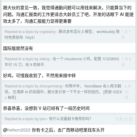
跟大伙的意见一致，我觉得通勤问题可以用钱来解决，只能算当下的
问题。沟通汇报类的工作更适合大龄员工了吧，开发的话眼下 AI 能提
效太多了，沟通汇报能力显得更重要
Replied to a topic by cryptoboy
腾讯发布混元 3 模型， workbuddy 限
7 月 7
›
日
时免费使用（Hy3）
国际版居然没有
Replied to a topic by xifang
出一个 cloudcone 小鸡，配置 1C2G60G
7 月 6
›
日
年付 15 刀，收 9 软妹币
好鸡，可惜我收到了，不然用来搭中转
Replied to a topic by zhouyanliang
时隔半年， NocoBase 收入再次翻
6 月
›
15
倍。 在满屏 AI 的氛围中，跟大家分享一下不太一样的经历。 [感谢 V2EX
日
+ 抽奖]
恭喜恭喜，没想到 V 站已经有了一段历史时间
Replied to a topic by lyvv
有什么流量副卡推荐的吗？
5 月 10 日
›
@
helixcn2022
你有卡之后，去广西移动吧里找车头开