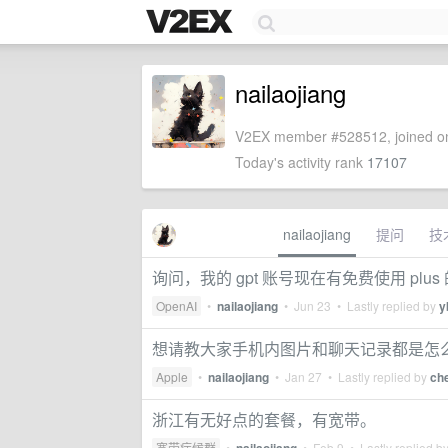
nailaojiang
V2EX member #528512, joined on
Today's activity rank
17107
nailaojiang
提问
技
询问，我的 gpt 账号现在有免费使用 plu
OpenAI
•
nailaojiang
•
Jun 23
• Lastly replied by
y
想请教大家手机内图片和聊天记录都是怎
Apple
•
nailaojiang
•
Jan 27
• Lastly replied by
ch
浙江有无好点的套餐，有宽带。
宽带症候群
•
•
Feb 9
• Lastly replied b