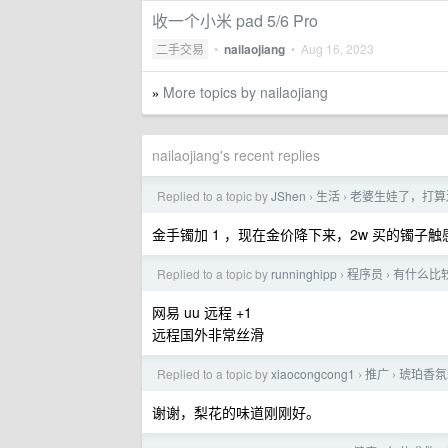
收一个小米 pad 5/6 Pro
二手交易
•
nailaojiang
•
Aug 16, 2023
More topics by nailaojiang
»
nailaojiang's recent replies
Replied to a topic by
JShen
生活
老婆生娃了，打算
›
›
金手镯加 1 ，现在金价降下来，2w 买的镯子
Replied to a topic by
runninghipp
程序员
有什么比
›
›
网易 uu 远程 +1
远程国外非常丝滑
Replied to a topic by
xiaocongcong1
推广
琥珀香氛
›
›
谢谢，梨花的味道刚刚好。