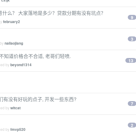
cxtjk
意什么？ 大家落地是多少？贷款分期有没有坑点？
9
by
february2
3
 by
nailaojiang
以内, 不知道价格合不合适, 老哥们轻喷.
13
ied by
beyond1314
友们有没有好玩的点子, 开发一些东西?
7
ied by
witcat
2
ied by
fmvp520