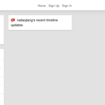
Home
Sign Up
Sign In
nailaojiang's recent timeline
updates