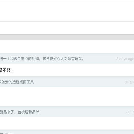
送一个稍微贵重点的礼物，求各位好心大哥献言建策。
3 days ag
触感不轻。
较丝滑的远程桌面工具
Jul 2
新品来了，盖楼送新品🎁
Jul 