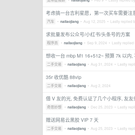
nailaojiang
考虑搞一台吉利星愿，第一次买车需要注
汽车
•
nailaojiang
•
Aug 12, 2025
• Lastly replied 
求批量发布公众号/小红书/头条号的方案
程序员
•
nailaojiang
•
Sep 9, 2024
• Lastly replied
想收一台 mbp M1 16+512~ 预算 7k 
二手交易
•
nailaojiang
•
Aug 31, 2024
• Lastly repl
35r 收优酷 88vip
二手交易
•
nailaojiang
•
Aug 2, 2024
借 V 友的光, 免费认证了几个小程序, 友
奇思妙想
•
nailaojiang
•
Dec 25, 2023
• Lastly repl
赠送网易云黑胶 VIP 7 天
二手交易
•
nailaojiang
•
Aug 25, 2023
• Lastly repl