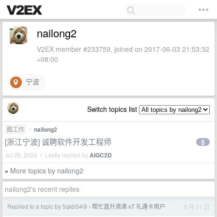
nailong2
V2EX member #233759, joined on 2017-06-03 21:53:32
+08:00
宁波
Switch topics list
酷工作
•
nailong2
[浙江宁波] 诚聘软件开发工程师
5
Jul 26, 2024 • Lastly replied by
AIGC2D
More topics by nailong2
»
nailong2's recent replies
Replied to a topic by 5qkb54i9
帮忙直升滴滴 v7 礼遇卡用户
5 月 11 日
›