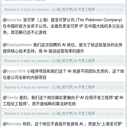
Replied to a topic by nameko
[上海] [宝可梦] AI 开发工程师
2025 年 6 月 9 日
›
@
sunsrise
宝可梦（上海）是宝可梦公司 (The Pokémon Company)
在中国的官方全资子公司，全面负责宝可梦 IP 在中国大陆的多元化业
务，其范畴已远不止游戏
@
Daybyedream
我们这次招聘的 AI 岗位，是为了给这些复杂的业务
提供核心技术支持，用 AI 驱动运营效率的提升
Replied to a topic by nameko
[上海] [宝可梦] AI 开发工程师
2025 年 6 月 9 日
›
@
zxccv1876
小程序项目和我们这个 AI 岗是不同团队负责的，这个岗
位是公司全新的内部项目
Replied to a topic by nameko
[上海] [宝可梦] AI 开发工程师
2025 年 6 月 9 日
›
@
Tomfe
是的，我们这个岗位确实更偏向于“AI 应用开发工程师”或“AI
工程化工程师”，而不是纯粹的算法研究岗
Replied to a topic by nameko
[上海] [宝可梦] AI 开发工程师
2025 年 6 月 8 日
›
@
Morriaty
你好，这个岗位不直接开发游戏 AI ，而是为“上海宝可梦”