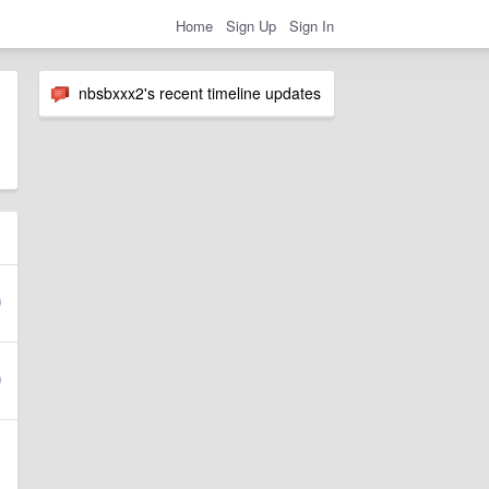
Home
Sign Up
Sign In
nbsbxxx2's recent timeline updates