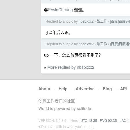
@
ErwinCheung
谢谢。
Replied to a topic by
nbsbxxx2
酷工作
[百度]百度
›
›
可以年后入职。
Replied to a topic by
nbsbxxx2
酷工作
[百度]百度
›
›
up 一下，怎么首页都看不到了？
More replies by nbsbxxx2
»
About
·
Help
·
Advertise
·
Blog
·
API
创意工作者们的社区
World is powered by solitude
VERSION: 3.9.8.5 · 14ms ·
UTC 18:35
·
PVG 02:35
·
LAX 1
♥ Do have faith in what you're doing.