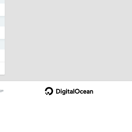
1
1
ge